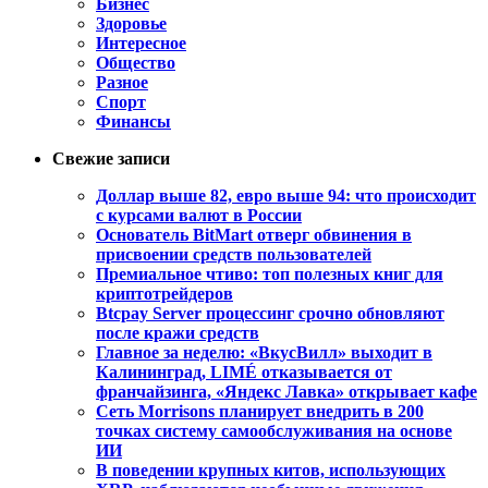
Бизнес
Здоровье
Интересное
Общество
Разное
Спорт
Финансы
Свежие записи
Доллар выше 82, евро выше 94: что происходит
с курсами валют в России
Основатель BitMart отверг обвинения в
присвоении средств пользователей
Премиальное чтиво: топ полезных книг для
криптотрейдеров
Btcpay Server процессинг срочно обновляют
после кражи средств
Главное за неделю: «ВкусВилл» выходит в
Калининград, LIMÉ отказывается от
франчайзинга, «Яндекс Лавка» открывает кафе
Сеть Morrisons планирует внедрить в 200
точках систему самообслуживания на основе
ИИ
В поведении крупных китов, использующих