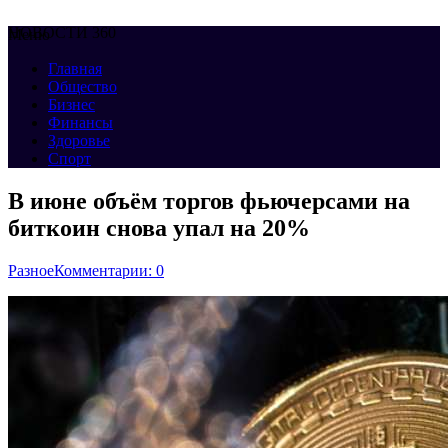
НОВОСТИ 360
Меню
Главная
Общество
Бизнес
Финансы
Здоровье
Спорт
В июне объём торгов фьючерсами на
биткоин снова упал на 20%
Разное
Комментарии: 0