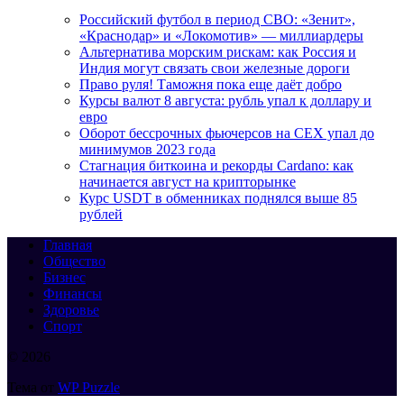
Российский футбол в период СВО: «Зенит»,
«Краснодар» и «Локомотив» — миллиардеры
Альтернатива морским рискам: как Россия и
Индия могут связать свои железные дороги
Право руля! Таможня пока еще даёт добро
Курсы валют 8 августа: рубль упал к доллару и
евро
Оборот бессрочных фьючерсов на CEX упал до
минимумов 2023 года
Стагнация биткоина и рекорды Cardano: как
начинается август на крипторынке
Курс USDT в обменниках поднялся выше 85
рублей
Главная
Общество
Бизнес
Финансы
Здоровье
Спорт
© 2026
Тема от
WP Puzzle