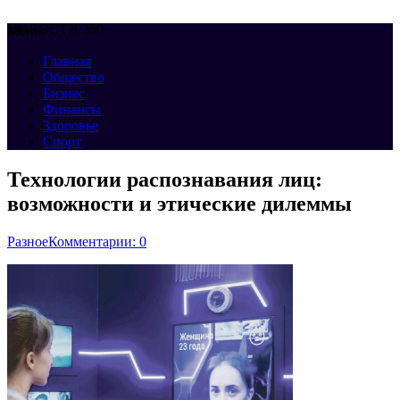
НОВОСТИ 360
Меню
Главная
Общество
Бизнес
Финансы
Здоровье
Спорт
Технологии распознавания лиц:
возможности и этические дилеммы
Разное
Комментарии: 0