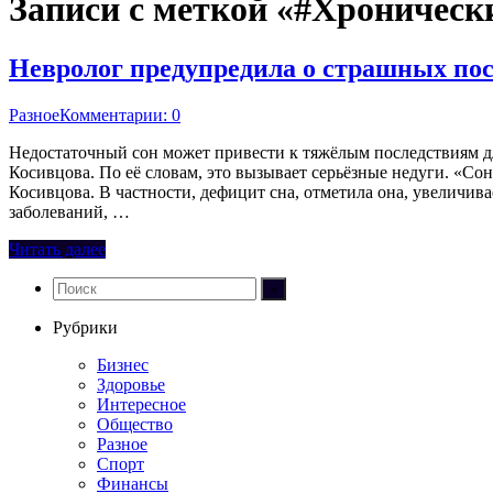
Записи с меткой «#Хроническ
Невролог предупредила о страшных пос
Разное
Комментарии: 0
Недостаточный сон может привести к тяжёлым последствиям дл
Косивцова. По её словам, это вызывает серьёзные недуги. «Со
Косивцова. В частности, дефицит сна, отметила она, увеличив
заболеваний, …
Читать далее
Рубрики
Бизнес
Здоровье
Интересное
Общество
Разное
Спорт
Финансы