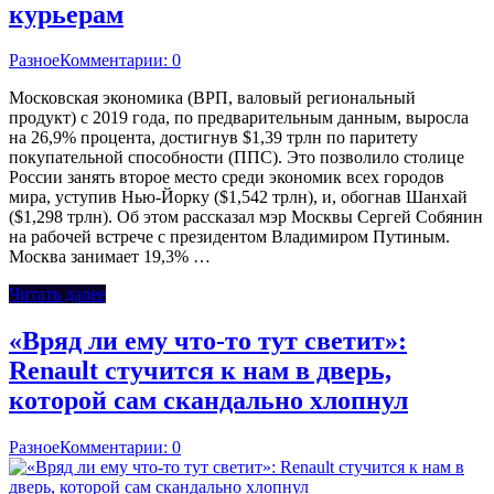
курьерам
Разное
Комментарии: 0
Московская экономика (ВРП, валовый региональный
продукт) с 2019 года, по предварительным данным, выросла
на 26,9% процента, достигнув $1,39 трлн по паритету
покупательной способности (ППС). Это позволило столице
России занять второе место среди экономик всех городов
мира, уступив Нью-Йорку ($1,542 трлн), и, обогнав Шанхай
($1,298 трлн). Об этом рассказал мэр Москвы Сергей Собянин
на рабочей встрече с президентом Владимиром Путиным.
Москва занимает 19,3% …
Читать далее
«Вряд ли ему что-то тут светит»:
Renault стучится к нам в дверь,
которой сам скандально хлопнул
Разное
Комментарии: 0