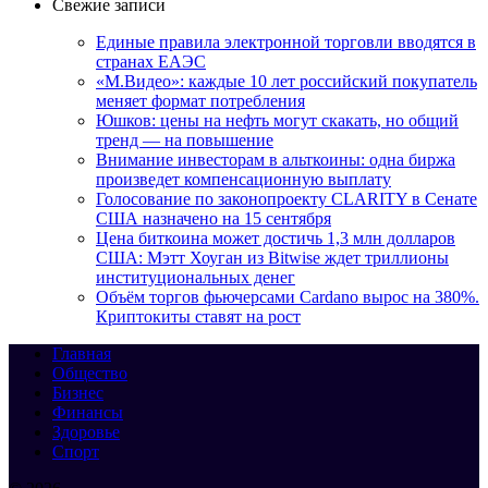
Свежие записи
Единые правила электронной торговли вводятся в
странах ЕАЭС
«М.Видео»: каждые 10 лет российский покупатель
меняет формат потребления
Юшков: цены на нефть могут скакать, но общий
тренд — на повышение
Внимание инвесторам в альткоины: одна биржа
произведет компенсационную выплату
Голосование по законопроекту CLARITY в Сенате
США назначено на 15 сентября
Цена биткоина может достичь 1,3 млн долларов
США: Мэтт Хоуган из Bitwise ждет триллионы
институциональных денег
Объём торгов фьючерсами Cardano вырос на 380%.
Криптокиты ставят на рост
Главная
Общество
Бизнес
Финансы
Здоровье
Спорт