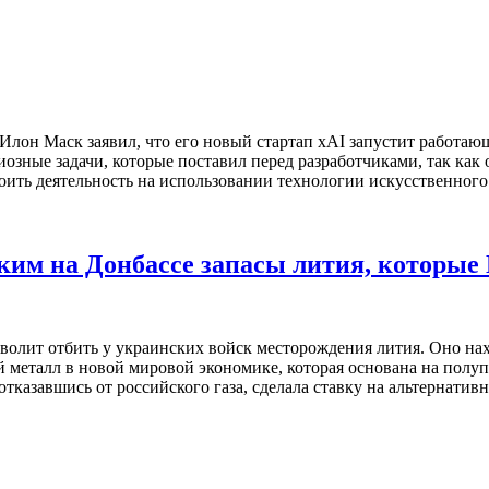
лон Маск заявил, что его новый стартап xAI запустит работающ
озные задачи, которые поставил перед разработчиками, так как 
роить деятельность на использовании технологии искусственног
ским на Донбассе запасы лития, которые
волит отбить у украинских войск месторождения лития. Оно на
 металл в новой мировой экономике, которая основана на полу
тказавшись от российского газа, сделала ставку на альтернати