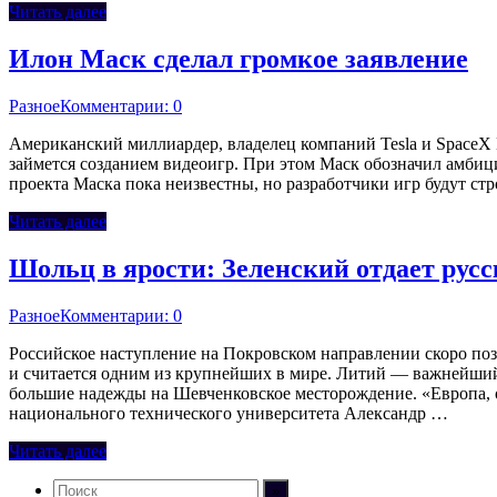
Читать далее
Илон Маск сделал громкое заявление
Разное
Комментарии: 0
Американский миллиардер, владелец компаний Tesla и SpaceX И
займется созданием видеоигр. При этом Маск обозначил амбици
проекта Маска пока неизвестны, но разработчики игр будут ст
Читать далее
Шольц в ярости: Зеленский отдает рус
Разное
Комментарии: 0
Российское наступление на Покровском направлении скоро поз
и считается одним из крупнейших в мире. Литий — важнейший
большие надежды на Шевченковское месторождение. «Европа, о
национального технического университета Александр …
Читать далее