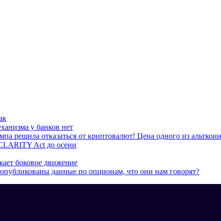
ак
ханизма у банков нет
ешила отказаться от криптовалют! Цена одного из альткоино
CLARITY Act до осени
жает боковое движение
 опубликованы данные по опционам, что они нам говорят?