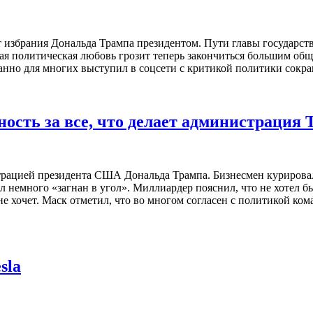
 избрания Дональда Трампа президентом. Пути главы государст
лая политическая любовь грозит теперь закончиться большим об
анно для многих выступил в соцсети с критикой политики сокр
ность за все, что делает администрация
страцией президента США Дональда Трампа. Бизнесмен куриров
 немного «загнан в угол». Миллиардер пояснил, что не хотел бы
 не хочет. Маск отметил, что во многом согласен с политикой ко
sla