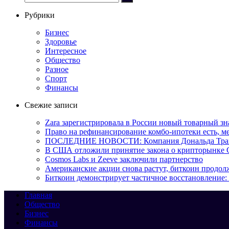
Рубрики
Бизнес
Здоровье
Интересное
Общество
Разное
Спорт
Финансы
Свежие записи
Zara зарегистрировала в России новый товарный зн
Право на рефинансирование комбо-ипотеки есть, ме
ПОСЛЕДНИЕ НОВОСТИ: Компания Дональда Трампа р
В США отложили принятие закона о крипторынке 
Cosmos Labs и Zeeve заключили партнерство
Американские акции снова растут, биткоин продол
Биткоин демонстрирует частичное восстановление:
Главная
Общество
Бизнес
Финансы