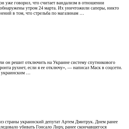
он уже говорил, что считает вандализм в отношении
 обнаружены утром 24 марта. Их уничтожили саперы, никто
нений в том, что стрельба по магазинам …
ли он решит отключить на Украине систему спутникового
ронта рухнет, если я ее отключу», — написал Маск в соцсети.
к украинским …
из страны украинский депутат Артем Дмитрук. Днем ранее
ледовало убивать Гонсало Лиру, ранее скончавшегося