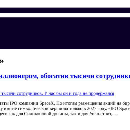
»
ллионером, обогатив тысячи сотрудников
таты IPO компании SpaceX. По итогам размещения акций на бир
ему взятие символической вершины только в 2027 году. «IPO Sp
его как для Силиконовой долины, так и для Уолл-стрит, …