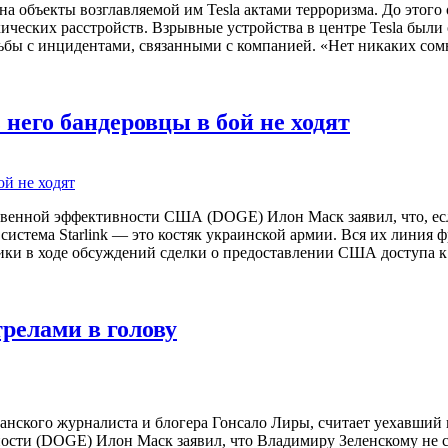
 объекты возглавляемой им Tesla актами терроризма. До этого 
ческих расстройств. Взрывные устройства в центре Tesla были
орьбы с инцидентами, связанными с компанией. «Нет никаких сом
з него бандеровцы в бой не ходят
твенной эффективности США (DOGE) Илон Маск заявил, что, ес
система Starlink — это костяк украинской армии. Вся их линия ф
ики в ходе обсуждений сделки о предоставлении США доступа 
релами в голову
нского журналиста и блогера Гонсало Лиры, считает уехавший 
ости (DOGE) Илон Маск заявил, что Владимиру Зеленскому не с