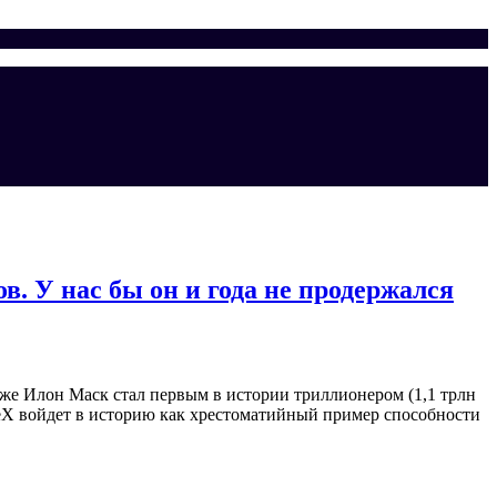
. У нас бы он и года не продержался
же Илон Маск стал первым в истории триллионером (1,1 трлн
aceX войдет в историю как хрестоматийный пример способности