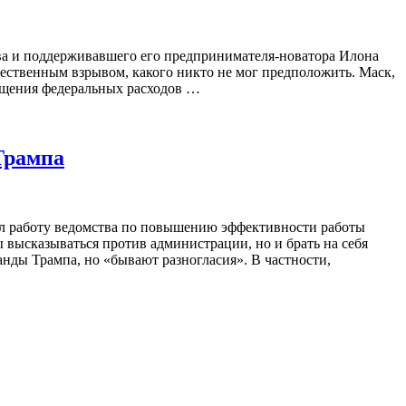
ва и поддерживавшего его предпринимателя-новатора Илона
щественным взрывом, какого никто не мог предположить. Маск,
ащения федеральных расходов …
 Трампа
ал работу ведомства по повышению эффективности работы
 высказываться против администрации, но и брать на себя
манды Трампа, но «бывают разногласия». В частности,