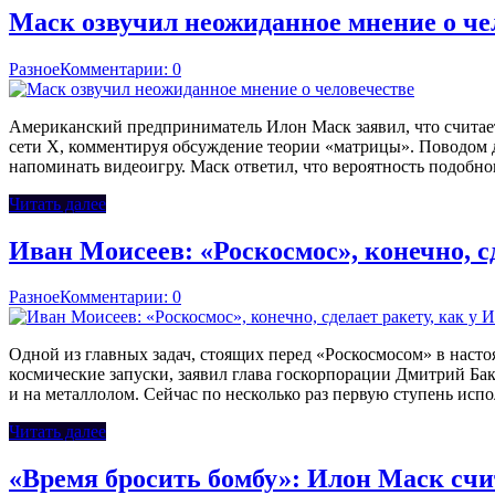
Маск озвучил неожиданное мнение о че
Разное
Комментарии: 0
Американский предприниматель Илон Маск заявил, что считае
сети X, комментируя обсуждение теории «матрицы». Поводом 
напоминать видеоигру. Маск ответил, что вероятность подобно
Читать далее
Иван Моисеев: «Роскосмос», конечно, с
Разное
Комментарии: 0
Одной из главных задач, стоящих перед «Роскосмосом» в насто
космические запуски, заявил глава госкорпорации Дмитрий Бака
и на металлолом. Сейчас по несколько раз первую ступень исп
Читать далее
«Время бросить бомбу»: Илон Маск счи