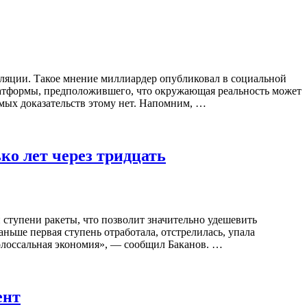
уляции. Такое мнение миллиардер опубликовал в социальной
латформы, предположившего, что окружающая реальность может
ямых доказательств этому нет. Напомним, …
ко лет через тридцать
 ступени ракеты, что позволит значительно удешевить
ньше первая ступень отработала, отстрелилась, упала
 колоссальная экономия», — сообщил Баканов. …
ент