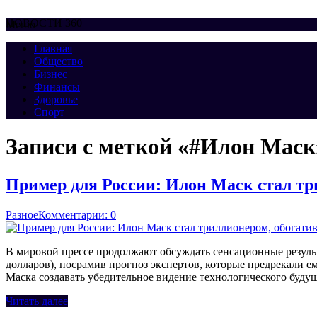
НОВОСТИ 360
Меню
Главная
Общество
Бизнес
Финансы
Здоровье
Спорт
Записи с меткой «#Илон Маск
Пример для России: Илон Маск стал три
Разное
Комментарии: 0
В мировой прессе продолжают обсуждать сенсационные резуль
долларов), посрамив прогноз экспертов, которые предрекали 
Маска создавать убедительное видение технологического будущ
Читать далее