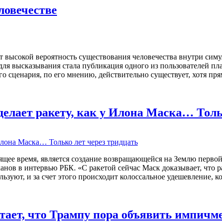
ловечестве
т высокой вероятность существования человечества внутри сим
для высказывания стала публикация одного из пользователей п
го сценария, по его мнению, действительно существует, хотя пр
делает ракету, как у Илона Маска… Толь
ящее время, является создание возвращающейся на Землю первой
нов в интервью РБК. «С ракетой сейчас Маск доказывает, что ра
ользуют, и за счет этого происходит колоссальное удешевление,
тает, что Трампу пора объявить импичм