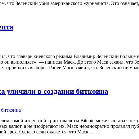
ом, что Зеленский убил американского журналиста. Это означает
ента
, что главарь киевского режима Владимир Зеленский больше не
ую он выполняет», — написал Маск. До этого Маск заявил, что З
чет проводить выборы. Ранее Маск заявил, что Зеленский не мо
а уличили в создании биткоина
елем самой известной криптовалюты Bitcoin может являться не 
ых валют, а не изобретают их. Маск неоднократно проявлял пу
ой грех. Однако если окажется, что Маск …