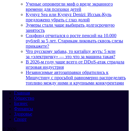
Ученые опровергли миф о вреде экранного
времени для психики детей
Kyrgyz Sea или Kyrgyz Denizi: Иссык-Куль
предложено убрать с глаз долой
Зумеры стали чаще выбирать долгосрочную
занятость
Соцфонд отчитался о росте пенсий на 10.000
рублей за 5 лет. Старикам ликовать сквозь слезы
прикажете?
Что русскому забава, то китайцу жуть: 5 млн
за «электричку» — это что за машина такая?
В 2026-м году чаще всего от DDoS-атак страдала
игровая индустрия
Независимые автозаправки обратились к
Мишустину с просьбой равномерно распределять
топливо между ними и крупными конкурентами
Главная
Общество
Бизнес
Финансы
Здоровье
Спорт
© 2026