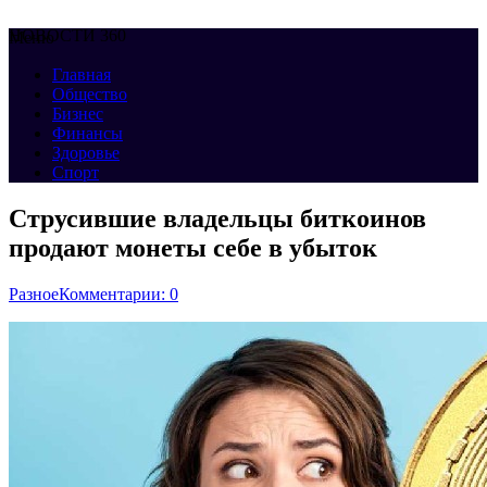
НОВОСТИ 360
Меню
Главная
Общество
Бизнес
Финансы
Здоровье
Спорт
Струсившие владельцы биткоинов
продают монеты себе в убыток
Разное
Комментарии: 0