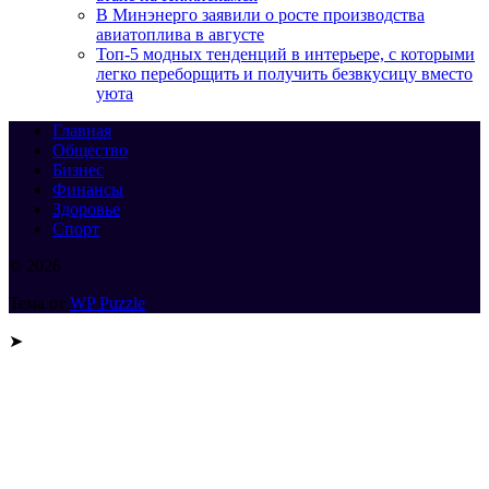
В Минэнерго заявили о росте производства
авиатоплива в августе
Топ-5 модных тенденций в интерьере, с которыми
легко переборщить и получить безвкусицу вместо
уюта
Главная
Общество
Бизнес
Финансы
Здоровье
Спорт
© 2026
Тема от
WP Puzzle
➤