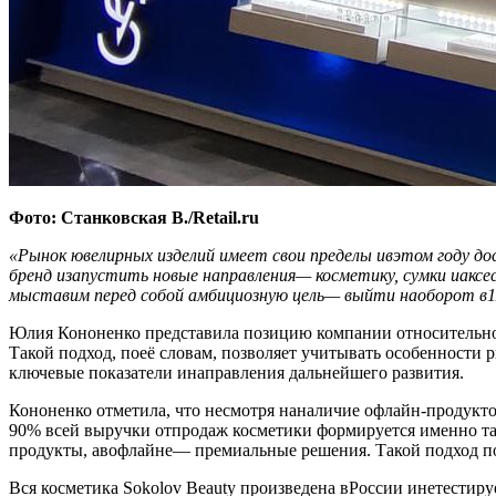
Фото: Станковская В./Retail.ru
«Рынок ювелирных изделий имеет свои пределы ивэтом году д
бренд
изапустить новые направления— косметику, сумки иаксе
мыставим перед собой амбициозную цель— выйти наоборот в1
Юлия Кононенко представила позицию компании относительно п
Такой подход, поеё словам, позволяет учитывать особенности
ключевые показатели инаправления дальнейшего развития.
Кононенко отметила, что несмотря наналичие офлайн-продукто
90% всей выручки отпродаж косметики формируется именно там
продукты, авофлайне— премиальные решения. Такой подход п
Вся косметика Sokolov Beauty произведена вРоссии инетестир