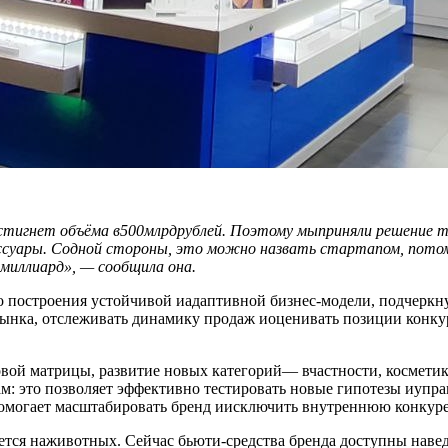
остигнет объёма в500млрдрублей. Поэтому мыприняли решение т
ссуары. Содной стороны, это можно назвать стартапом, потом
миллиард», — сообщила она.
остроения устойчивой иадаптивной бизнес-модели, подчеркнув, 
 рынка, отслеживать динамику продаж иоценивать позиции конку
вой матрицы, развитие новых категорий— вчастности, косметик
: это позволяет эффективно тестировать новые гипотезы иупра
омогает масштабировать бренд иисключить внутреннюю конкур
уется наживотных. Сейчас бьюти-средства бренда доступны нав