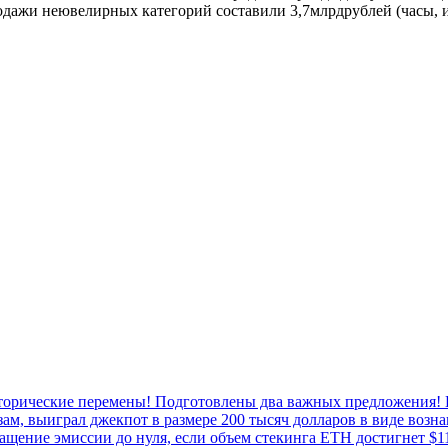
родажи неювелирных категорий составили 3,7млрдрублей (часы, и
сторические перемены! Подготовлены два важных предложения! 
м, выиграл джекпот в размере 200 тысяч долларов в виде возна
ащение эмиссии до нуля, если объем стекинга ETH достигнет $1