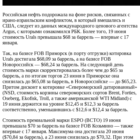
Российская нефть подорожала на фоне рисков, связанных с
ирано-израильским конфликтом, в который вмешались и
США, следует из данных международного ценового агентства
Argus, с которыми ознакомился РБК. Более того, 19 июня
стоимость Urals превышала $68 за баррель — впервые с 17
января.
Так, на базисе FOB Приморск (в порту отгрузки) котировка
Urals достигала $68,09 за баррель, а на базисе FOB
Новороссийск — $68,24 за баррель. На следующий день
стоимость марки скорректировалась более чем до $65 за
баррель, а по итогам торгов 23 июня в Приморске она
снизилась до $65,08 за баррель, в Новороссийске — до $65,23.
Притом дисконт к котировке «Североморский датированный»
(NSD, стоимость корзины североморских сортов Brent, Forties,
Oseberg, Ekofisk, Troll, а также американской WTI Midland) с
19 июня держится на уровне $12,45 и $12,3 за баррель
соответственно, уменьшившись с $12,6 и $12,4 за баррель.
Стоимость премиальной марки ESPO (ВСТО) 19 июня
превышала $70 за баррель на базисе FOB Козьмино — также
впервые с 17 января. Максимума она достигала 20 июня
($70,84 за баррель), а 23 июня снизилась до $70,32. При этом