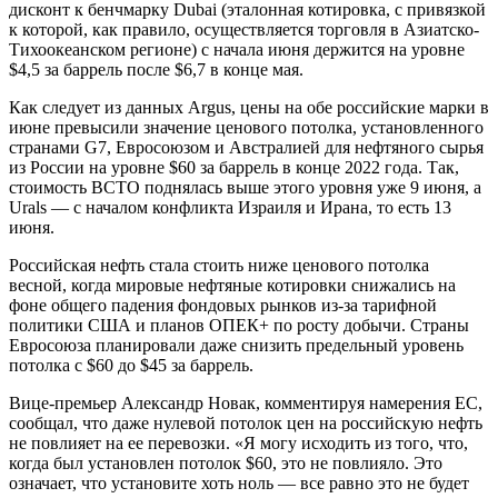
дисконт к бенчмарку Dubai (эталонная котировка, с привязкой
к которой, как правило, осуществляется торговля в Азиатско-
Тихоокеанском регионе) с начала июня держится на уровне
$4,5 за баррель после $6,7 в конце мая.
Как следует из данных Argus, цены на обе российские марки в
июне превысили значение ценового потолка, установленного
странами G7, Евросоюзом и Австралией для нефтяного сырья
из России на уровне $60 за баррель в конце 2022 года. Так,
стоимость ВСТО поднялась выше этого уровня уже 9 июня, а
Urals — с началом конфликта Израиля и Ирана, то есть 13
июня.
Российская нефть стала стоить ниже ценового потолка
весной, когда мировые нефтяные котировки снижались на
фоне общего падения фондовых рынков из-за тарифной
политики США и планов ОПЕК+ по росту добычи. Страны
Евросоюза планировали даже снизить предельный уровень
потолка с $60 до $45 за баррель.
Вице-премьер Александр Новак, комментируя намерения ЕС,
сообщал, что даже нулевой потолок цен на российскую нефть
не повлияет на ее перевозки. «Я могу исходить из того, что,
когда был установлен потолок $60, это не повлияло. Это
означает, что установите хоть ноль — все равно это не будет