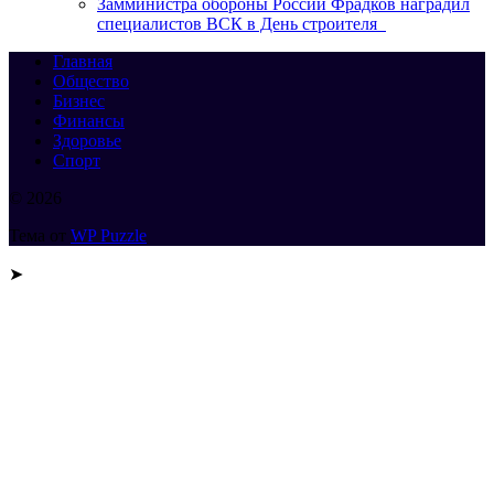
Замминистра обороны России Фрадков наградил
специалистов ВСК в День строителя
Главная
Общество
Бизнес
Финансы
Здоровье
Спорт
© 2026
Тема от
WP Puzzle
➤