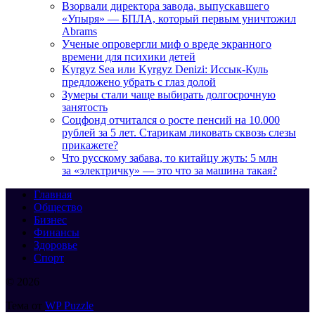
Взорвали директора завода, выпускавшего
«Упыря» — БПЛА, который первым уничтожил
Abrams
Ученые опровергли миф о вреде экранного
времени для психики детей
Kyrgyz Sea или Kyrgyz Denizi: Иссык-Куль
предложено убрать с глаз долой
Зумеры стали чаще выбирать долгосрочную
занятость
Соцфонд отчитался о росте пенсий на 10.000
рублей за 5 лет. Старикам ликовать сквозь слезы
прикажете?
Что русскому забава, то китайцу жуть: 5 млн
за «электричку» — это что за машина такая?
Главная
Общество
Бизнес
Финансы
Здоровье
Спорт
© 2026
Тема от
WP Puzzle