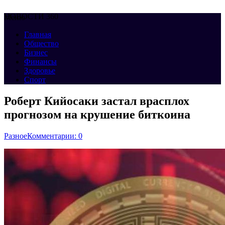
НОВОСТИ 360
Меню
Главная
Общество
Бизнес
Финансы
Здоровье
Спорт
Роберт Кийосаки застал врасплох
прогнозом на крушение биткоина
Разное
Комментарии: 0