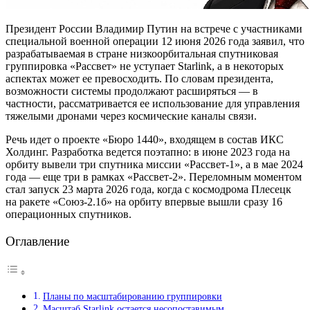
Президент России Владимир Путин на встрече с участниками
специальной военной операции 12 июня 2026 года заявил, что
разрабатываемая в стране низкоорбитальная спутниковая
группировка «Рассвет» не уступает Starlink, а в некоторых
аспектах может ее превосходить. По словам президента,
возможности системы продолжают расширяться — в
частности, рассматривается ее использование для управления
тяжелыми дронами через космические каналы связи.
Речь идет о проекте «Бюро 1440», входящем в состав ИКС
Холдинг. Разработка ведется поэтапно: в июне 2023 года на
орбиту вывели три спутника миссии «Рассвет-1», а в мае 2024
года — еще три в рамках «Рассвет-2». Переломным моментом
стал запуск 23 марта 2026 года, когда с космодрома Плесецк
на ракете «Союз-2.1б» на орбиту впервые вышли сразу 16
операционных спутников.
Оглавление
Планы по масштабированию группировки
Масштаб Starlink остается несопоставимым