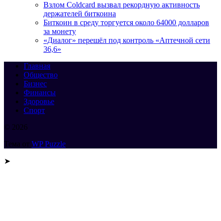
Взлом Coldcard вызвал рекордную активность
держателей биткоина
Биткоин в среду торгуется около 64000 долларов
за монету
«Диалог» перешёл под контроль «Аптечной сети
36,6»
Главная
Общество
Бизнес
Финансы
Здоровье
Спорт
© 2026
Тема от
WP Puzzle
➤