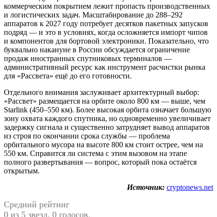
коммерческим покрытием лежит пропасть производственных
и логистических задач. Масштабирование до 288–292
аппаратов к 2027 году потребует десятков пакетных запусков
подряд — и это в условиях, когда осложняется импорт чипов
и компонентов для бортовой электроники. Показательно, что
буквально накануне в России обсуждается ограничение
продаж иностранных спутниковых терминалов —
административный ресурс как инструмент расчистки рынка
для «Рассвета» ещё до его готовности.
Отдельного внимания заслуживает архитектурный выбор:
«Рассвет» размещается на орбите около 800 км — выше, чем
Starlink (450–550 км). Более высокая орбита означает большую
зону охвата каждого спутника, но одновременно увеличивает
задержку сигнала и существенно затрудняет вывод аппаратов
из строя по окончании срока службы — проблема
орбитального мусора на высоте 800 км стоит острее, чем на
550 км. Справится ли система с этим вызовом на этапе
полного развертывания — вопрос, который пока остаётся
открытым.
Источник:
cryptonews.net
Средний рейтинг
0 из 5 звезд. 0 голосов.