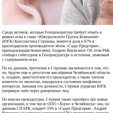
Среди активов, которые Генпрокуратура требует изъять в
рамках иска к главе «Южуралзолото Группа Компаний»
(ЮГК) Константина Струкова, значится доля в 67% в
краснодарском производителе яблок «Сады Предгорья»,
принадлежащая бизнесмену Андрею Верзилину. Об этом РБК
сообщил собеседник в Генпрокуратуре и источник, знакомый
с содержанием иска.
По их данным, претензии к Струкову заключаются в том, что
он, будучи еще и депутатом заксобрания Челябинской области
и, позднее, заместителем его председателя, а также членом
комитета по экологии, находился в состоянии конфликта
интересов. Занимая эти должности, Струков управлял ЮГК
напрямую либо через доверенных лиц.
По версии прокуратуры, Струков также приобрел три новые
организации, в том числе ООО «Хоум» в Челябинске: она, по
данным СПАРК, владеет 33% в «Садах Предгорья». Андрея
Верзилина (у которого оставшиеся 67%) прокуратура считает