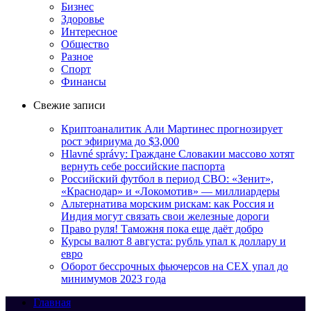
Бизнес
Здоровье
Интересное
Общество
Разное
Спорт
Финансы
Свежие записи
Криптоаналитик Али Мартинес прогнозирует
рост эфириума до $3,000
Hlavné správy: Граждане Словакии массово хотят
вернуть себе российские паспорта
Российский футбол в период СВО: «Зенит»,
«Краснодар» и «Локомотив» — миллиардеры
Альтернатива морским рискам: как Россия и
Индия могут связать свои железные дороги
Право руля! Таможня пока еще даёт добро
Курсы валют 8 августа: рубль упал к доллару и
евро
Оборот бессрочных фьючерсов на CEX упал до
минимумов 2023 года
Главная