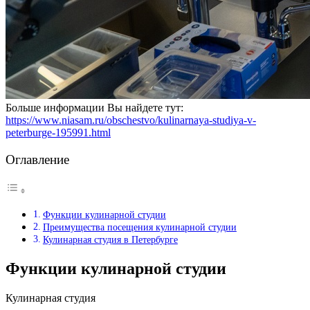
Больше информации Вы найдете тут:
https://www.niasam.ru/obschestvo/kulinarnaya-studiya-v-
peterburge-195991.html
Оглавление
Функции кулинарной студии
Преимущества посещения кулинарной студии
Кулинарная студия в Петербурге
Функции кулинарной студии
Кулинарная студия