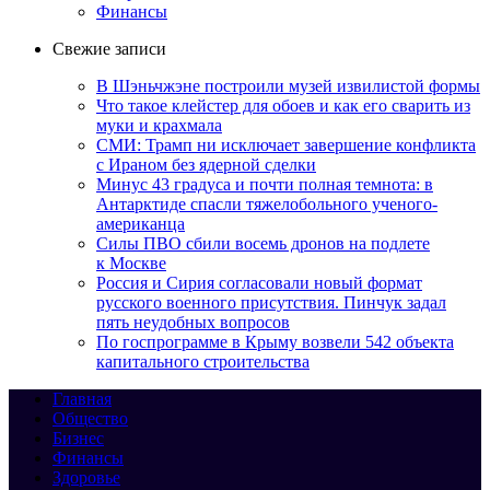
Финансы
Свежие записи
В Шэньчжэне построили музей извилистой формы
Что такое клейстер для обоев и как его сварить из
муки и крахмала
СМИ: Трамп ни исключает завершение конфликта
с Ираном без ядерной сделки
Минус 43 градуса и почти полная темнота: в
Антарктиде спасли тяжелобольного ученого-
американца
Силы ПВО сбили восемь дронов на подлете
к Москве
Россия и Сирия согласовали новый формат
русского военного присутствия. Пинчук задал
пять неудобных вопросов
По госпрограмме в Крыму возвели 542 объекта
капитального строительства
Главная
Общество
Бизнес
Финансы
Здоровье