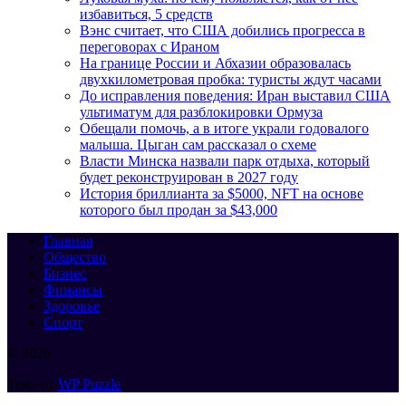
избавиться, 5 средств
Вэнс считает, что США добились прогресса в
переговорах с Ираном
На границе России и Абхазии образовалась
двухкилометровая пробка: туристы ждут часами
До исправления поведения: Иран выставил США
ультиматум для разблокировки Ормуза
Обещали помочь, а в итоге украли годовалого
малыша. Цыган сам рассказал о схеме
Власти Минска назвали парк отдыха, который
будет реконструирован в 2027 году
История бриллианта за $5000, NFT на основе
которого был продан за $43,000
Главная
Общество
Бизнес
Финансы
Здоровье
Спорт
© 2026
Тема от
WP Puzzle