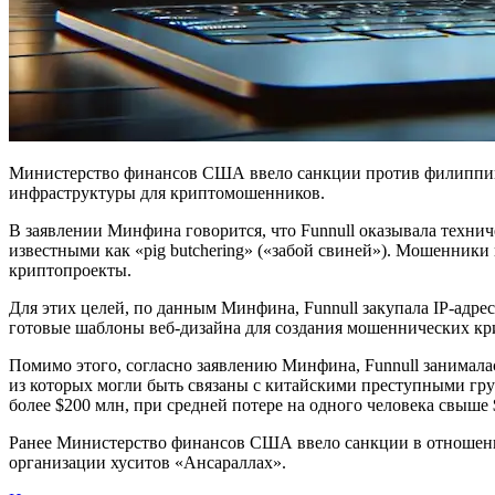
Министерство финансов США ввело санкции против филиппинск
инфраструктуры для криптомошенников.
В заявлении Минфина говорится, что Funnull оказывала техни
известными как «pig butchering» («забой свиней»). Мошенник
криптопроекты.
Для этих целей, по данным Минфина, Funnull закупала IP-адр
готовые шаблоны веб-дизайна для создания мошеннических к
Помимо этого, согласно заявлению Минфина, Funnull занимал
из которых могли быть связаны с китайскими преступными гру
более $200 млн, при средней потере на одного человека свыше 
Ранее Министерство финансов США ввело санкции в отношени
организации хуситов «Ансараллах».