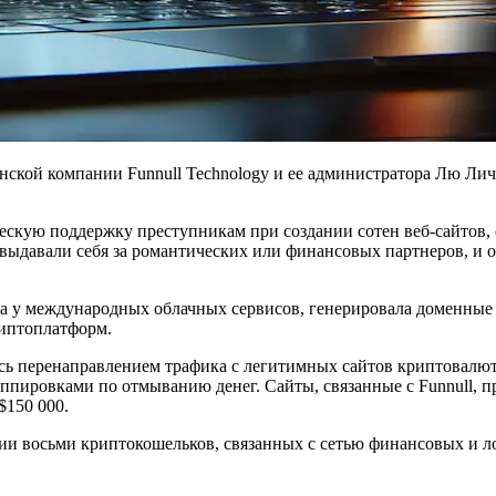
ой компании Funnull Technology и ее администратора Лю Личжи
ческую поддержку преступникам при создании сотен веб-сайтов
и выдавали себя за романтических или финансовых партнеров, и
еса у международных облачных сервисов, генерировала доменные 
риптоплатформ.
ась перенаправлением трафика с легитимных сайтов криптовал
ппировками по отмыванию денег. Сайты, связанные с Funnull, 
$150 000.
и восьми криптокошельков, связанных с сетью финансовых и л