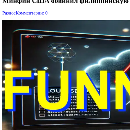
Минфин США обвинил филиппинскую ко
Разное
Комментарии: 0