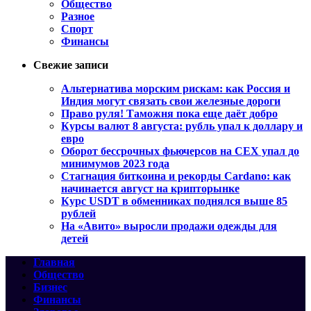
Общество
Разное
Спорт
Финансы
Свежие записи
Альтернатива морским рискам: как Россия и
Индия могут связать свои железные дороги
Право руля! Таможня пока еще даёт добро
Курсы валют 8 августа: рубль упал к доллару и
евро
Оборот бессрочных фьючерсов на CEX упал до
минимумов 2023 года
Стагнация биткоина и рекорды Cardano: как
начинается август на крипторынке
Курс USDT в обменниках поднялся выше 85
рублей
На «Авито» выросли продажи одежды для
детей
Главная
Общество
Бизнес
Финансы