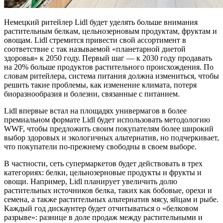
Немецкий ритейлер Lidl будет уделять больше внимания
растительным белкам, цельнозерновым продуктам, фруктам и
овощам. Lidl стремится привести свой ассортимент в
соответствие с так называемой «планетарной диетой
здоровья» к 2050 году. Первый шаг — к 2030 году продавать
на 20% больше продуктов растительного происхождения. По
словам ритейлера, система питания должна измениться, чтобы
решить такие проблемы, как изменение климата, потеря
биоразнообразия и болезни, связанные с питанием.
Lidl впервые встал на площадях универмагов в более
премиальном формате Lidl будет использовать методологию
WWF, чтобы предложить своим покупателям более широкий
выбор здоровых и экологичных альтернатив, но подчеркивает,
что покупатели по-прежнему свободны в своем выборе.
В частности, сеть супермаркетов будет действовать в трех
категориях: белки, цельнозерновые продукты и фрукты и
овощи. Например, Lidl планирует увеличить долю
растительных источников белка, таких как бобовые, орехи и
семена, а также растительных альтернатив мясу, яйцам и рыбе.
Каждый год дискаунтер будет отчитываться о «белковом
разрыве»: разнице в доле продаж между растительными и