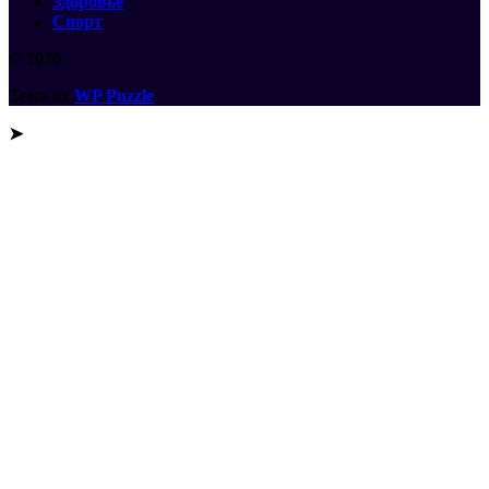
Здоровье
Спорт
© 2026
Тема от
WP Puzzle
➤