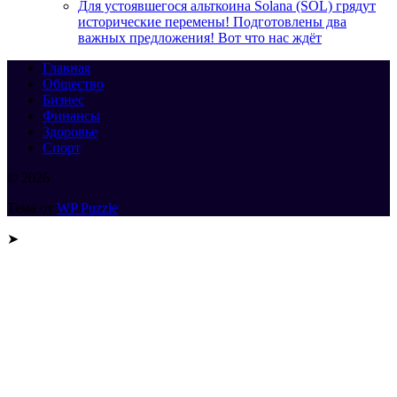
Для устоявшегося альткоина Solana (SOL) грядут
исторические перемены! Подготовлены два
важных предложения! Вот что нас ждёт
Главная
Общество
Бизнес
Финансы
Здоровье
Спорт
© 2026
Тема от
WP Puzzle
➤