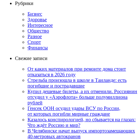
Рубрики
Бизнес
Здоровье
Интересное
Общество
Разное
Спорт
Финансы
Свежие записи
От каких материалов при ремонте дома стоит
отказаться в 2026 году
Стрельба произошла в школе в Таиланде: есть
погибшие и пострадавшие
Купил дешевые билеты, а их отменили. Россиянин
отсудил у «Аэрофлота» больше полумиллиона
рублей
Генсек ООН осудил удары ВСУ по России,
от которых погибли мирные граждане
Казалось конспирологией, но сбывается на глазах:
Что ждёт Россию и мир?
В Челябинске начат выпуск импортозамещающих
40-метровых автокранов