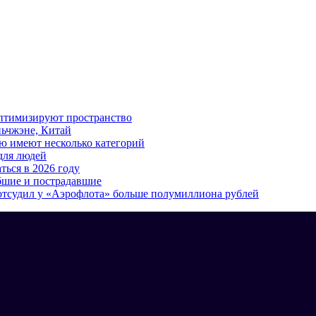
 оптимизируют пространство
ьчжэне, Китай
ю имеют несколько категорий
для людей
ться в 2026 году
ибшие и пострадавшие
отсудил у «Аэрофлота» больше полумиллиона рублей