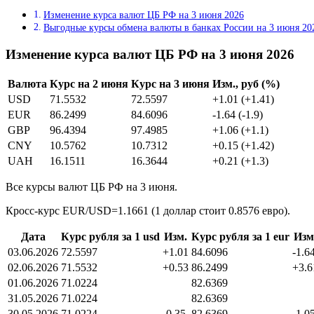
Изменение курса валют ЦБ РФ на 3 июня 2026
Выгодные курсы обмена валюты в банках России на 3 июня 20
Изменение курса валют ЦБ РФ на 3 июня 2026
Валюта
Курс на 2 июня
Курс на 3 июня
Изм., руб (%)
USD
71.5532
72.5597
+1.01 (+1.41)
EUR
86.2499
84.6096
-1.64 (-1.9)
GBP
96.4394
97.4985
+1.06 (+1.1)
CNY
10.5762
10.7312
+0.15 (+1.42)
UAH
16.1511
16.3644
+0.21 (+1.3)
Все курсы валют ЦБ РФ на 3 июня.
Кросс-курс EUR/USD=1.1661 (1 доллар стоит 0.8576 евро).
Дата
Курс рубля за 1 usd
Изм.
Курс рубля за 1 eur
Изм
03.06.2026
72.5597
+1.01
84.6096
-1.6
02.06.2026
71.5532
+0.53
86.2499
+3.6
01.06.2026
71.0224
82.6369
31.05.2026
71.0224
82.6369
30.05.2026
71.0224
-0.35
82.6369
-1.0