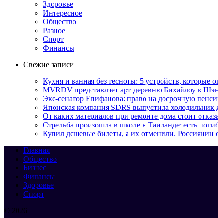
Здоровье
Интересное
Общество
Разное
Спорт
Финансы
Свежие записи
Кухня и ванная без тесноты: 5 устройств, которые
MVRDV представляет арт-деревню Бихайлоу в Шэн
Экс-сенатор Епифанова: право на досрочную пенси
Японская компания SDRS выпустила холодильник 
От каких материалов при ремонте дома стоит отказа
Стрельба произошла в школе в Таиланде: есть пог
Купил дешевые билеты, а их отменили. Россиянин 
Главная
Общество
Бизнес
Финансы
Здоровье
Спорт
© 2026