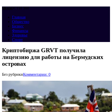
НОВОСТИ 360
Меню
Главная
Общество
Бизнес
Финансы
Здоровье
Спорт
Криптобиржа GRVT получила
лицензию для работы на Бермудских
островах
Без рубрики
Комментарии: 0