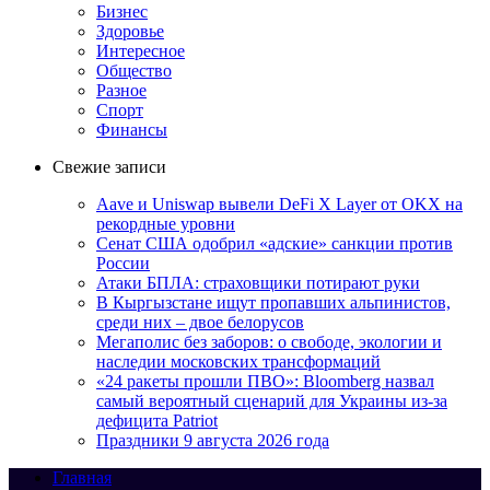
Бизнес
Здоровье
Интересное
Общество
Разное
Спорт
Финансы
Свежие записи
Aave и Uniswap вывели DeFi X Layer от OKX на
рекордные уровни
Сенат США одобрил «адские» санкции против
России
Атаки БПЛА: страховщики потирают руки
В Кыргызстане ищут пропавших альпинистов,
среди них – двое белорусов
Мегаполис без заборов: о свободе, экологии и
наследии московских трансформаций
«24 ракеты прошли ПВО»: Bloomberg назвал
самый вероятный сценарий для Украины из-за
дефицита Patriot
Праздники 9 августа 2026 года
Главная