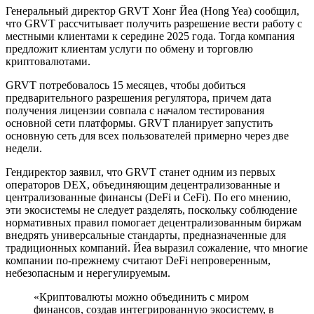
Генеральный директор GRVT Хонг Йеа (Hong Yea) сообщил,
что GRVT рассчитывает получить разрешение вести работу с
местными клиентами к середине 2025 года. Тогда компания
предложит клиентам услуги по обмену и торговлю
криптовалютами.
GRVT потребовалось 15 месяцев, чтобы добиться
предварительного разрешения регулятора, причем дата
получения лицензии совпала с началом тестирования
основной сети платформы. GRVT планирует запустить
основную сеть для всех пользователей примерно через две
недели.
Гендиректор заявил, что GRVT станет одним из первых
операторов DEX, объединяющим децентрализованные и
централизованные финансы (DeFi и CeFi). По его мнению,
эти экосистемы не следует разделять, поскольку соблюдение
нормативных правил помогает децентрализованным биржам
внедрять универсальные стандарты, предназначенные для
традиционных компаний. Йеа выразил сожаление, что многие
компании по-прежнему считают DeFi непроверенным,
небезопасным и нерегулируемым.
«Криптовалюты можно объединить с миром
финансов, создав интегрированную экосистему, в