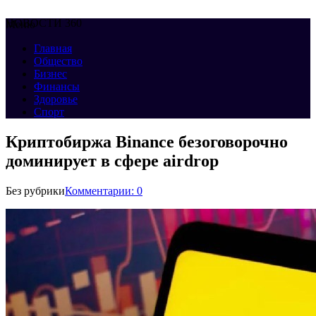
НОВОСТИ 360
Меню
Главная
Общество
Бизнес
Финансы
Здоровье
Спорт
Криптобиржа Binance безоговорочно
доминирует в сфере airdrop
Без рубрики
Комментарии: 0