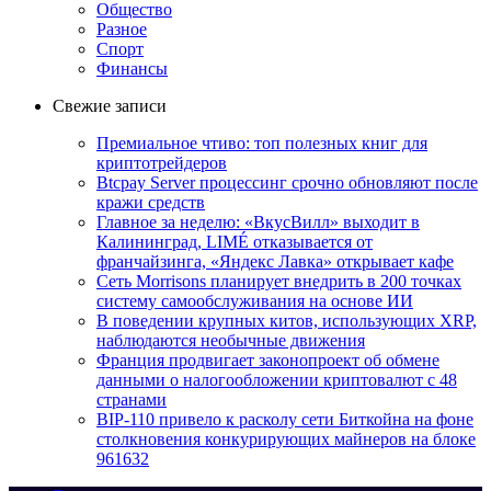
Общество
Разное
Спорт
Финансы
Свежие записи
Премиальное чтиво: топ полезных книг для
криптотрейдеров
Btcpay Server процессинг срочно обновляют после
кражи средств
Главное за неделю: «ВкусВилл» выходит в
Калининград, LIMÉ отказывается от
франчайзинга, «Яндекс Лавка» открывает кафе
Сеть Morrisons планирует внедрить в 200 точках
систему самообслуживания на основе ИИ
В поведении крупных китов, использующих XRP,
наблюдаются необычные движения
Франция продвигает законопроект об обмене
данными о налогообложении криптовалют с 48
странами
BIP-110 привело к расколу сети Биткойна на фоне
столкновения конкурирующих майнеров на блоке
961632