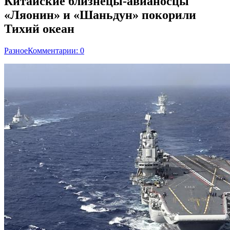
Китайские близнецы-авианосцы
«Ляонин» и «Шаньдун» покорили
Тихий океан
Разное
Комментарии: 0