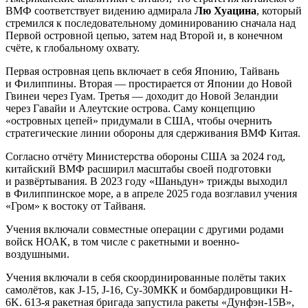
ВМФ соответствует видению адмирала
Лю Хуацина
, который
стремился к последовательному доминированию сначала над
Первой островной цепью, затем над Второй и, в конечном
счёте, к глобальному охвату.
Первая островная цепь включает в себя Японию, Тайвань
и Филиппины. Вторая — простирается от Японии до Новой
Гвинеи через Гуам. Третья — доходит до Новой Зеландии
через Гавайи и Алеутские острова. Саму концепцию
«островных цепей» придумали в США, чтобы очернить
стратегические линии обороны для сдерживания ВМФ Китая.
Согласно отчёту Министерства обороны США за 2024 год,
китайский ВМФ расширил масштабы своей подготовки
и развёртывания. В 2023 году «Шаньдун» трижды выходил
в Филиппинское море, а в апреле 2025 года возглавил учения
«Гром» к востоку от Тайваня.
Учения включали совместные операции с другими родами
войск НОАК, в том числе с ракетными и военно-
воздушными.
Учения включали в себя скоординированные полёты таких
самолётов, как J-15, J-16, Су-30МКК и бомбардировщики H-
6K. 613-я ракетная бригада запустила ракеты «Дунфэн-15B»,