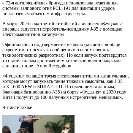
а 72-я артиллерийская бригада использовала реактивные
системы залпового огня PCL-191 для имитации ударов
по ключевым объектам инфраструктуры.
В марте 2025 года третий китайский авианосец «Фуцзянь»
впервые запустил истребитель-невидимку J-35 с помощью
электромагнитной катапульты.
Официального подтверждения не было (китайцы вообще
с трепетом относятся к сообщениям о своих военно-
технологических разработках). Но если запуск подтвердится,
то станет новым достижением китайской военно-морской
авиации, пишет Army Recognition.
«Фуцзянь» оснащён тремя электромагнитными катапультами,
которые могут запускать такие тяжелые самолёты, как J-35
и KJ-600 AEW и БПЛА GJ-11. По имеющимся данным,
благодаря базированию J-35 на борту «Фудзяня» к 2030 году
Китай получит до 100 палубных истребителей-невидимок.
Читайте также