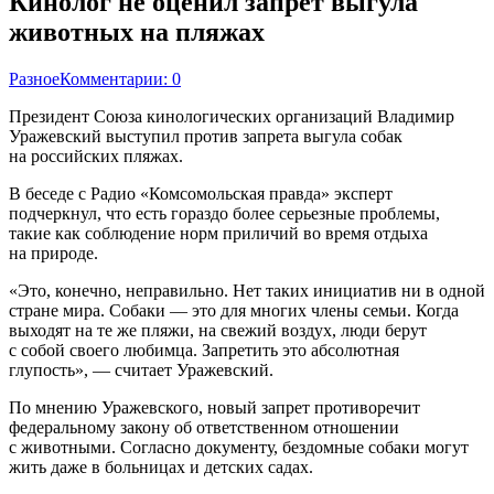
Кинолог не оценил запрет выгула
животных на пляжах
Разное
Комментарии: 0
Президент Союза кинологических организаций Владимир
Уражевский выступил против запрета выгула собак
на российских пляжах.
В беседе с Радио «Комсомольская правда» эксперт
подчеркнул, что есть гораздо более серьезные проблемы,
такие как соблюдение норм приличий во время отдыха
на природе.
«Это, конечно, неправильно. Нет таких инициатив ни в одной
стране мира. Собаки — это для многих члены семьи. Когда
выходят на те же пляжи, на свежий воздух, люди берут
с собой своего любимца. Запретить это абсолютная
глупость», — считает Уражевский.
По мнению Уражевского, новый запрет противоречит
федеральному закону об ответственном отношении
с животными. Согласно документу, бездомные собаки могут
жить даже в больницах и детских садах.