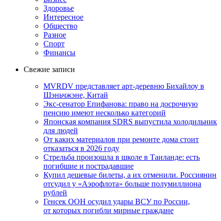
Здоровье
Интересное
Общество
Разное
Спорт
Финансы
Свежие записи
MVRDV представляет арт-деревню Бихайлоу в
Шэньчжэне, Китай
Экс-сенатор Епифанова: право на досрочную
пенсию имеют несколько категорий
Японская компания SDRS выпустила холодильник
для людей
От каких материалов при ремонте дома стоит
отказаться в 2026 году
Стрельба произошла в школе в Таиланде: есть
погибшие и пострадавшие
Купил дешевые билеты, а их отменили. Россиянин
отсудил у «Аэрофлота» больше полумиллиона
рублей
Генсек ООН осудил удары ВСУ по России,
от которых погибли мирные граждане