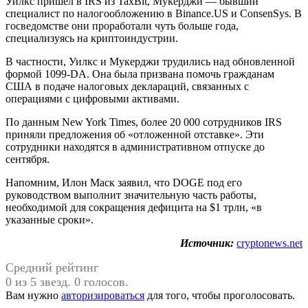
Уилкс пришел в IRS из TaxBit, Мукерджи — бывший
специалист по налогообложению в Binance.US и ConsenSys. В
госведомстве они проработали чуть больше года,
специализуясь на криптоиндустрии.
В частности, Уилкс и Мукерджи трудились над обновленной
формой 1099-DA. Она была призвана помочь гражданам
США в подаче налоговых деклараций, связанных с
операциями с цифровыми активами.
По данным New York Times, более 20 000 сотрудников IRS
приняли предложения об «отложенной отставке». Эти
сотрудники находятся в административном отпуске до
сентября.
Напомним, Илон Маск заявил, что DOGE под его
руководством выполнит значительную часть работы,
необходимой для сокращения дефицита на $1 трлн, «в
указанные сроки».
Источник:
cryptonews.net
Средний рейтинг
0 из 5 звезд. 0 голосов.
Вам нужно
авторизироваться
для того, чтобы проголосовать.