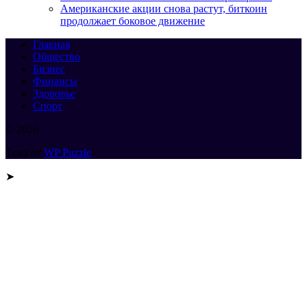
Американские акции снова растут, биткоин
продолжает боковое движение
Главная
Общество
Бизнес
Финансы
Здоровье
Спорт
© 2026
Тема от
WP Puzzle
➤