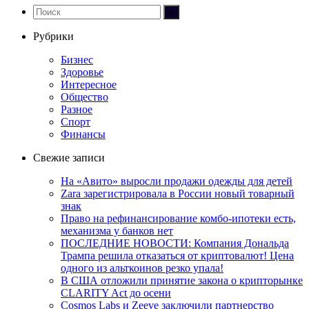
Рубрики
Бизнес
Здоровье
Интересное
Общество
Разное
Спорт
Финансы
Свежие записи
На «Авито» выросли продажи одежды для детей
Zara зарегистрировала в России новый товарный
знак
Право на рефинансирование комбо-ипотеки есть,
механизма у банков нет
ПОСЛЕДНИЕ НОВОСТИ: Компания Дональда
Трампа решила отказаться от криптовалют! Цена
одного из альткоинов резко упала!
В США отложили принятие закона о крипторынке
CLARITY Act до осени
Cosmos Labs и Zeeve заключили партнерство