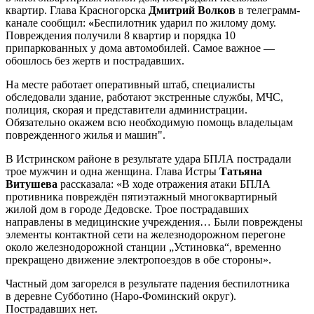
квартир. Глава Красногорска
Дмитрий Волков
в телеграмм-
канале сообщил:
«
Беспилотник ударил по жилому дому.
Повреждения получили 8 квартир и порядка 10
припаркованных у дома автомобилей. Самое важное —
обошлось без жертв и пострадавших.
На месте работает оперативный штаб, специалисты
обследовали здание, работают экстренные службы, МЧС,
полиция, скорая и представители администрации.
Обязательно окажем всю необходимую помощь владельцам
поврежденного жилья и машин".
В Истринском районе в результате удара БПЛА пострадали
трое мужчин и одна женщина. Глава Истры
Татьяна
Витушева
рассказала: «В ходе отражения атаки БПЛА
противника повреждён пятиэтажный многоквартирный
жилой дом в городе Дедовске. Трое пострадавших
направлены в медицинские учреждения… Были повреждены
элементы контактной сети на железнодорожном перегоне
около железнодорожной станции „Устиновка“, временно
прекращено движение электропоездов в обе стороны».
Частный дом загорелся в результате падения беспилотника
в деревне Субботино (Наро-Фоминский округ).
Пострадавших нет.