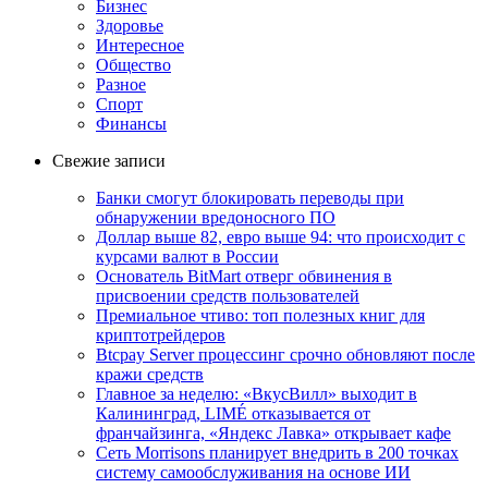
Бизнес
Здоровье
Интересное
Общество
Разное
Спорт
Финансы
Свежие записи
Банки смогут блокировать переводы при
обнаружении вредоносного ПО
Доллар выше 82, евро выше 94: что происходит с
курсами валют в России
Основатель BitMart отверг обвинения в
присвоении средств пользователей
Премиальное чтиво: топ полезных книг для
криптотрейдеров
Btcpay Server процессинг срочно обновляют после
кражи средств
Главное за неделю: «ВкусВилл» выходит в
Калининград, LIMÉ отказывается от
франчайзинга, «Яндекс Лавка» открывает кафе
Сеть Morrisons планирует внедрить в 200 точках
систему самообслуживания на основе ИИ