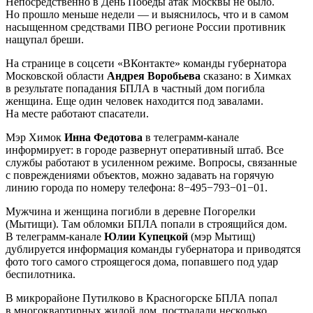
Непосредственно в День Победы атак Москвы не было.
Но прошло меньше недели — и выяснилось, что и в самом
насыщенном средствами ПВО регионе России противник
нащупал бреши.
На странице в соцсети «ВКонтакте» команды губернатора
Московской области
Андрея Воробьева
сказано: в Химках
в результате попадания БПЛА в частный дом погибла
женщина. Еще один человек находится под завалами.
На месте работают спасатели.
Мэр Химок
Инна Федотова
в телеграмм-канале
информирует: в городе развернут оперативный штаб. Все
службы работают в усиленном режиме. Вопросы, связанные
с повреждениями объектов, можно задавать на горячую
линию города по номеру телефона: 8−495−793−01−01.
Мужчина и женщина погибли в деревне Погорелки
(Мытищи). Там обломки БПЛА попали в строящийся дом.
В телеграмм-канале
Юлии Купецкой
(мэр Мытищ)
дублируется информация команды губернатора и приводятся
фото того самого строящегося дома, попавшего под удар
беспилотника.
В микрорайоне Путилково в Красногорске БПЛА попал
в многоквартирных жилой дом, пострадали несколько