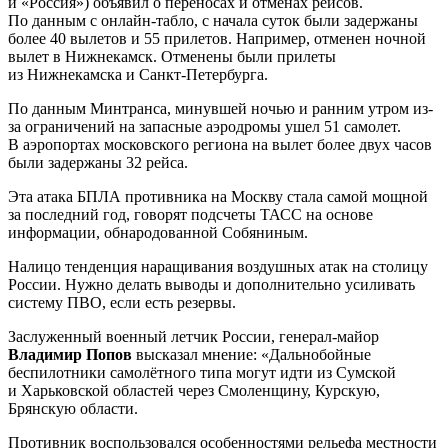
и «Россия») объявил о переносах и отменах рейсов.
По данным с онлайн-табло, с начала суток были задержаны
более 40 вылетов и 55 прилетов. Например, отменен ночной
вылет в Нижнекамск. Отменены были прилеты
из Нижнекамска и Санкт-Петербурга.
По данным Минтранса, минувшей ночью и ранним утром из-
за ограничений на запасные аэродромы ушел 51 самолет.
В аэропортах московского региона на вылет более двух часов
были задержаны 32 рейса.
Эта атака БПЛА противника на Москву стала самой мощной
за последний год, говорят подсчеты ТАСС на основе
информации, обнародованной Собяниным.
Налицо тенденция наращивания воздушных атак на столицу
России. Нужно делать выводы и дополнительно усиливать
систему ПВО, если есть резервы.
Заслуженный военный летчик России, генерал-майор
Владимир Попов
высказал мнение: «Дальнобойные
беспилотники самолётного типа могут идти из Сумской
и Харьковской областей через Смоленщину, Курскую,
Брянскую области.
Противник воспользовался особенностями рельефа местности