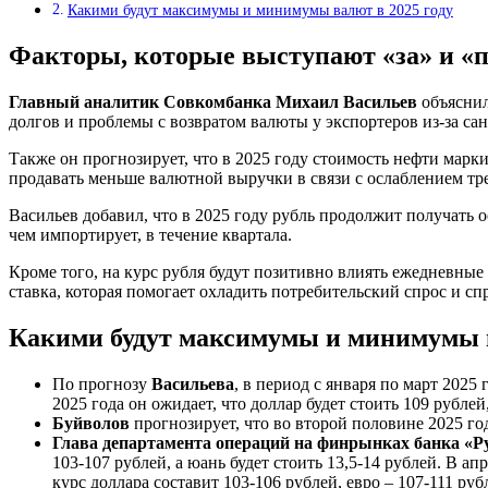
Какими будут максимумы и минимумы валют в 2025 году
Факторы, которые выступают «за» и «п
Главный аналитик Совкомбанка Михаил Васильев
объяснил
долгов и проблемы с возвратом валюты у экспортеров из-за са
Также он прогнозирует, что в 2025 году стоимость нефти марки
продавать меньше валютной выручки в связи с ослаблением тр
Васильев добавил, что в 2025 году рубль продолжит получать 
чем импортирует, в течение квартала.
Кроме того, на курс рубля будут позитивно влиять ежедневны
ставка, которая помогает охладить потребительский спрос и сп
Какими будут максимумы и минимумы в
По прогнозу
Васильева
, в период с января по март 2025 
2025 года он ожидает, что доллар будет стоить 109 рублей,
Буйволов
прогнозирует, что во второй половине 2025 год
Глава департамента операций на финрынках банка «
103-107 рублей, а юань будет стоить 13,5-14 рублей. В ап
курс доллара составит 103-106 рублей, евро – 107-111 рубл