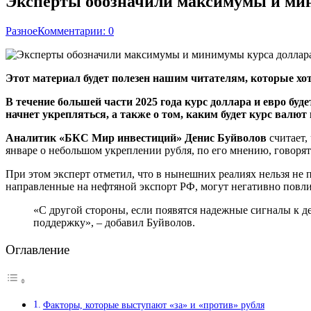
Эксперты обозначили максимумы и мини
Разное
Комментарии: 0
Этот материал будет полезен нашим читателям, которые хо
В течение большей части 2025 года курс доллара и евро бу
начнет укрепляться, а также о том, каким будет курс валю
Аналитик «БКС Мир инвестиций» Денис Буйволов
считает, 
январе о небольшом укреплении рубля, по его мнению, говоря
При этом эксперт отметил, что в нынешних реалиях нельзя не 
направленные на нефтяной экспорт РФ, могут негативно повли
«С другой стороны, если появятся надежные сигналы к 
поддержку», – добавил Буйволов.
Оглавление
Факторы, которые выступают «за» и «против» рубля