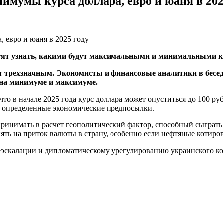
мумы курса доллара, евро и юаня в 202
тят узнать, какими будут максимальными и минимальными кур
дет трехзначным. Экономисты и финансовые аналитики в беседе
т на минимуме и максимуме.
что в начале 2025 года курс доллара может опуститься до 100 руб
т определенные экономические предпосылки.
принимать в расчет геополитический фактор, способный сыграть
ять на приток валюты в страну, особенно если нефтяные котиров
деэскалации и дипломатическому урегулированию украинского ко