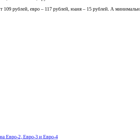
 109 рублей, евро – 117 рублей, юаня – 15 рублей. А минимальны
а Евро-2, Евро-3 и Евро-4