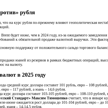
ротив» рубля
, что на курс рубля по-прежнему влияют геополитическая неста
нкций.
 Brent будет ниже, чем в 2024 году, из-за ожидаемого замедлен
ебований к обязательной продаже валютной выручки. Эти факто
основную поддержку от положительного сальдо торгового баланс
е продажи юаней из резервов в рамках бюджетных операций, выс
рос на валюту.
алют в 2025 году
года средний курс доллара составит 101 рубль, евро – 108 рублей,
 евро – 117 рублей, а юань – 14,6 рубля.
а курс доллара составит 103-105 рублей, евро – 108-110 рублей, 
Русский Стандарт» Максим Тимошенко
считает, что в январе ку
реле-июне ожидается рост доллара до 101-104 рублей, евро – до 1
ей, юаня – 14-14,5 рубля.