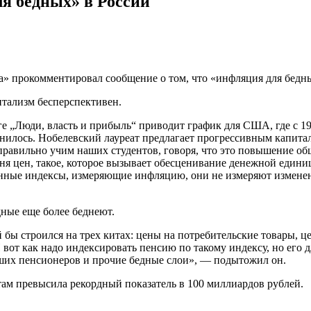
я бедных» в России
а» прокомментировал сообщение о том, что «инфляция для бедн
итализм бесперспективен.
ге „Люди, власть и прибыль“ приводит график для США, где с 19
енилось. Нобелевский лауреат предлагает прогрессивным капита
равильно учим наших студентов, говоря, что это повышение общ
я цен, такое, которое вызывает обесценивание денежной единиц
енные индексы, измеряющие инфляцию, они не измеряют измен
дные еще более беднеют.
й бы строился на трех китах: цены на потребительские товары,
И вот как надо индексировать пенсию по такому индексу, но его 
аших пенсионеров и прочие бедные слои», — подытожил он.
там превысила рекордный показатель в 100 миллиардов рублей.