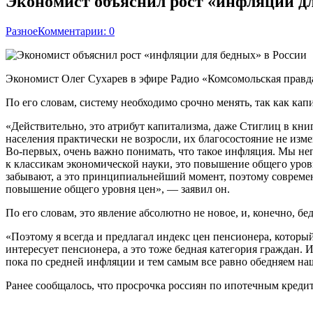
Экономист объяснил рост «инфляции дл
Разное
Комментарии: 0
Экономист Олег Сухарев в эфире Радио «Комсомольская правд
По его словам, систему необходимо срочно менять, так как кап
«Действительно, это атрибут капитализма, даже Стиглиц в кни
населения практически не возросли, их благосостояние не изм
Во-первых, очень важно понимать, что такое инфляция. Мы неп
к классикам экономической науки, это повышение общего уровн
забывают, а это принципиальнейший момент, поэтому соврем
повышение общего уровня цен», — заявил он.
По его словам, это явление абсолютно не новое, и, конечно, бе
«Поэтому я всегда и предлагал индекс цен пенсионера, которы
интересует пенсионера, а это тоже бедная категория граждан. 
пока по средней инфляции и тем самым все равно обедняем н
Ранее сообщалось, что просрочка россиян по ипотечным креди