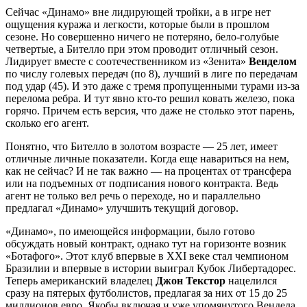
Сейчас «Динамо» вне лидирующей тройки, а в игре нет
ощущения куража и легкости, которые были в прошлом
сезоне. Но совершенно ничего не потеряно, бело-голубые
четвертые, а Бителло при этом проводит отличный сезон.
Лидирует вместе с соотечественником из «Зенита»
Венделом
по числу голевых передач (по 8), лучший в лиге по передачам
под удар (45). И это даже с тремя пропущенными турами из-за
перелома ребра. И тут явно кто-то решил ковать железо, пока
горячо. Причем есть версия, что даже не столько этот парень,
сколько его агент.
Понятно, что Бителло в золотом возрасте — 25 лет, имеет
отличные личные показатели. Когда еще навариться на нем,
как не сейчас? И не так важно — на процентах от трансфера
или на подъемных от подписания нового контракта. Ведь
агент не только вел речь о переходе, но и параллельно
предлагал «Динамо» улучшить текущий договор.
«Динамо», по имеющейся информации, было готово
обсуждать новый контракт, однако тут на горизонте возник
«Ботафого». Этот клуб впервые в XXI веке стал чемпионом
Бразилии и впервые в истории выиграл Кубок Либертадорес.
Теперь американский владелец
Джон Текстор
нацелился
сразу на пятерых футболистов, предлагая за них от 15 до 25
миллионов евро. Якобы включая и уже упомянутого Вендела.