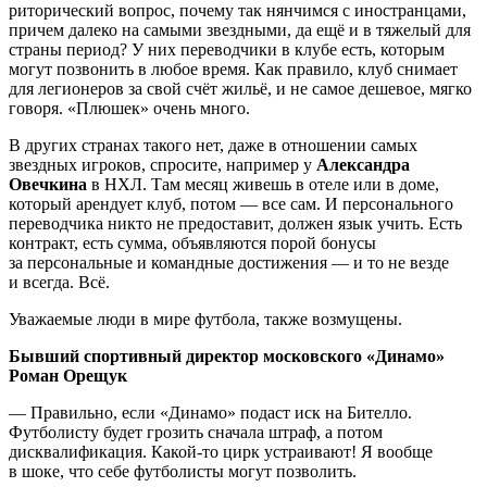
риторический вопрос, почему так нянчимся с иностранцами,
причем далеко на самыми звездными, да ещё и в тяжелый для
страны период? У них переводчики в клубе есть, которым
могут позвонить в любое время. Как правило, клуб снимает
для легионеров за свой счёт жильё, и не самое дешевое, мягко
говоря. «Плюшек» очень много.
В других странах такого нет, даже в отношении самых
звездных игроков, спросите, например у
Александра
Овечкина
в НХЛ. Там месяц живешь в отеле или в доме,
который арендует клуб, потом — все сам. И персонального
переводчика никто не предоставит, должен язык учить. Есть
контракт, есть сумма, объявляются порой бонусы
за персональные и командные достижения — и то не везде
и всегда. Всё.
Уважаемые люди в мире футбола, также возмущены.
Бывший спортивный директор московского «Динамо»
Роман Орещук
— Правильно, если «Динамо» подаст иск на Бителло.
Футболисту будет грозить сначала штраф, а потом
дисквалификация. Какой-то цирк устраивают! Я вообще
в шоке, что себе футболисты могут позволить.