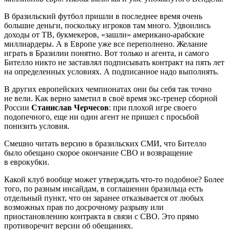
В бразильский футбол пришли в последнее время очень
большие деньги, поскольку игроков там много. Удвоились
доходы от ТВ, букмекеров, «зашли» американо-арабские
миллиардеры. А в Европе уже все переполнено. Желание
играть в Бразилии понятно. Вот только и агента, и самого
Бителло никто не заставлял подписывать контракт на пять лет
на определенных условиях. А подписанное надо выполнять.
В других европейских чемпионатах они бы себя так точно
не вели. Как верно заметил в своё время экс-тренер сборной
России
Станислав Черчесов
: при плохой игре своего
подопечного, еще ни один агент не пришел с просьбой
понизить условия.
Смешно читать версию в бразильских СМИ, что Бителло
было обещано скорое окончание СВО и возвращение
в еврокубки.
Какой клуб вообще может утверждать что-то подобное? Более
того, по разным инсайдам, в соглашении бразильца есть
отдельный пункт, что он заранее отказывается от любых
возможных прав по досрочному разрыву или
приостановлению контракта в связи с СВО. Это прямо
противоречит версии об обещаниях.