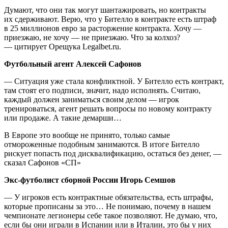
Думают, что они так могут шантажировать, но контракты
их сдерживают. Верю, что у Бителло в контракте есть штраф
в 25 миллионов евро за расторжение контракта. Хочу —
приезжаю, не хочу — не приезжаю. Что за колхоз?
— цитирует Орещука Legalbet.ru.
Футбольный агент Алексей Сафонов
— Ситуация уже стала конфликтной. У Бителло есть контракт,
там стоят его подписи, значит, надо исполнять. Считаю,
каждый должен заниматься своим делом — игрок
тренироваться, агент решать вопросы по новому контракту
или продаже. А такие демарши…
В Европе это вообще не принято, только самые
отмороженные подобным занимаются. В итоге Бителло
рискует попасть под дисквалификацию, остаться без денег, —
сказал Сафонов «СП»
Экс-футболист сборной России Игорь Семшов
— У игроков есть контрактные обязательства, есть штрафы,
которые прописаны за это… Не понимаю, почему в нашем
чемпионате легионеры себе такое позволяют. Не думаю, что,
если бы они играли в Испании или в Италии, это бы у них