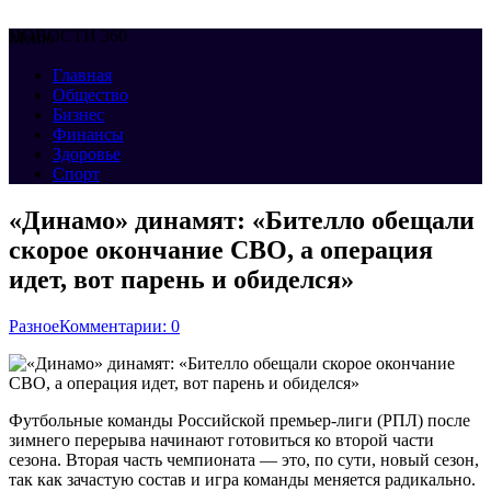
НОВОСТИ 360
Меню
Главная
Общество
Бизнес
Финансы
Здоровье
Спорт
«Динамо» динамят: «Бителло обещали
скорое окончание СВО, а операция
идет, вот парень и обиделся»
Разное
Комментарии: 0
Футбольные команды Российской премьер-лиги (РПЛ) после
зимнего перерыва начинают готовиться ко второй части
сезона. Вторая часть чемпионата — это, по сути, новый сезон,
так как зачастую состав и игра команды меняется радикально.