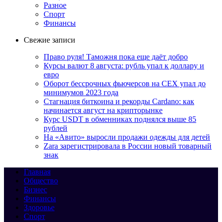
Разное
Спорт
Финансы
Свежие записи
Право руля! Таможня пока еще даёт добро
Курсы валют 8 августа: рубль упал к доллару и
евро
Оборот бессрочных фьючерсов на CEX упал до
минимумов 2023 года
Стагнация биткоина и рекорды Cardano: как
начинается август на крипторынке
Курс USDT в обменниках поднялся выше 85
рублей
На «Авито» выросли продажи одежды для детей
Zara зарегистрировала в России новый товарный
знак
Главная
Общество
Бизнес
Финансы
Здоровье
Спорт