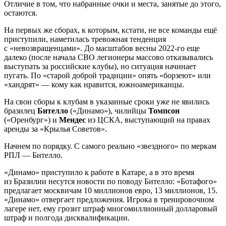
Отличие в том, что набранные очки и места, занятые до этого,
остаются.
На первых же сборах, к которым, кстати, не все команды ещё
приступили, наметилась тревожная тенденция
с «невозвращенцами». До масштабов весны 2022-го еще
далеко (после начала СВО легионеры массово отказывались
выступать за российские клубы), но ситуация начинает
пугать. По «старой доброй традиции» опять «борзеют» или
«хандрят» — кому как нравится, южноамериканцы.
На свои сборы к клубам в указанные сроки уже не явились
бразилец
Бителло
(«Динамо»), чилийцы
Томпсон
(«Оренбург») и
Мендес
из ЦСКА, выступающий на правах
аренды за «Крылья Советов».
Начнем по порядку. С самого реально «звездного» по меркам
РПЛ — Бителло.
«Динамо» приступило к работе в Катаре, а в это время
из Бразилии несутся новости по поводу Бителло: «Ботафого»
предлагает москвичам 10 миллионов евро, 13 миллионов, 15.
«Динамо» отвергает предложения. Игрока в тренировочном
лагере нет, ему грозит штраф многомиллионный долларовый
штраф и полгода дисквалификации.