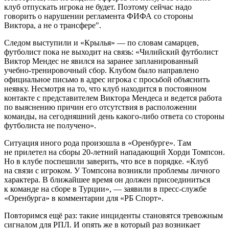
клуб отпускать игрока не будет. Поэтому сейчас надо
говорить о нарушении регламента ФИФА со стороны
Виктора, а не о трансфере".
Следом выступили и «Крылья» — по словам самарцев,
футболист пока не выходит на связь: «Чилийский футболист
Виктор Мендес не явился на заранее запланированный
учебно-тренировочный сбор. Клубом было направлено
официальное письмо в адрес игрока с просьбой объяснить
неявку. Несмотря на то, что клуб находится в постоянном
контакте с представителем Виктора Мендеса и ведется работа
по выяснению причин его отсутствия в расположении
команды, на сегодняшний день какого-либо ответа со стороны
футболиста не получено».
Ситуация иного рода произошла в «Оренбурге». Там
не прилетел на сборы 20-летний нападающий Хорди Томпсон.
Но в клубе поспешили заверить, что все в порядке. «Клуб
на связи с игроком. У Томпсона возникли проблемы личного
характера. В ближайшее время он должен присоединиться
к команде на сборе в Турции», — заявили в пресс-службе
«Оренбурга» в комментарии для «РБ Спорт».
Повторимся ещё раз: такие инциденты становятся тревожным
сигналом для РПЛ. И опять же в который раз возникает