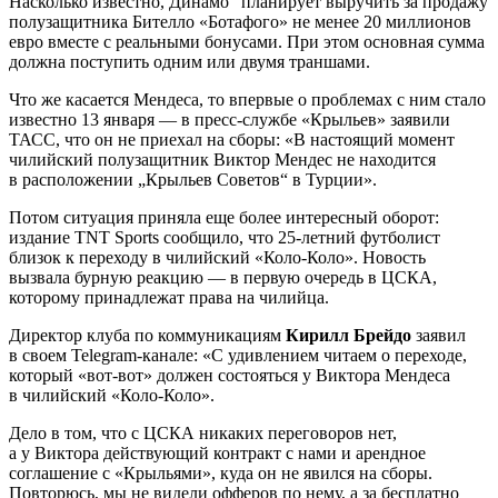
Насколько известно, Динамо" планирует выручить за продажу
полузащитника Бителло «Ботафого» не менее 20 миллионов
евро вместе с реальными бонусами. При этом основная сумма
должна поступить одним или двумя траншами.
Что же касается Мендеса, то впервые о проблемах с ним стало
известно 13 января — в пресс-службе «Крыльев» заявили
ТАСС, что он не приехал на сборы: «В настоящий момент
чилийский полузащитник Виктор Мендес не находится
в расположении „Крыльев Советов“ в Турции».
Потом ситуация приняла еще более интересный оборот:
издание TNT Sports сообщило, что 25-летний футболист
близок к переходу в чилийский «Коло-Коло». Новость
вызвала бурную реакцию — в первую очередь в ЦСКА,
которому принадлежат права на чилийца.
Директор клуба по коммуникациям
Кирилл Брейдо
заявил
в своем Telegram-канале: «С удивлением читаем о переходе,
который «вот-вот» должен состояться у Виктора Мендеса
в чилийский «Коло-Коло».
Дело в том, что с ЦСКА никаких переговоров нет,
а у Виктора действующий контракт с нами и арендное
соглашение с «Крыльями», куда он не явился на сборы.
Повторюсь, мы не видели офферов по нему, а за бесплатно