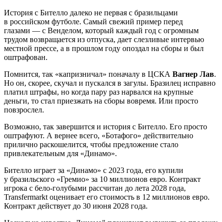
История с Бителло далеко не первая с бразильцами
в российском футболе. Самый свежий пример перед
глазами — с Венделом, который каждый год с огромным
трудом возвращается из отпуска, дает слезливые интервью
местной прессе, а в прошлом году опоздал на сборы и был
оштрафован.
Помнится, так «капризничал» поначалу в ЦСКА
Вагнер Лав
.
Но он, скорее, скучал и пускался в загулы. Бразилец исправно
платил штрафы, но когда пару раз нарвался на крупные
деньги, то стал приезжать на сборы вовремя. Или просто
повзрослел.
Возможно, так завершится и история с Бителло. Его просто
оштрафуют. А вернее всего, «Ботафого» действительно
прилично раскошелится, чтобы предложение стало
привлекательным для «Динамо».
Бителло играет за «Динамо» с 2023 года, его купили
у бразильского «Гремио» за 10 миллионов евро. Контракт
игрока с бело-голубыми рассчитан до лета 2028 года,
Transfermarkt оценивает его стоимость в 12 миллионов евро.
Контракт действует до 30 июня 2028 года.