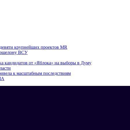
а девяти крупнейших проектов MR
у эшелону ВСУ
ка кандидатов от «Яблока» на выборы в Думу
ласти
привела к масштабным последствиям
ША