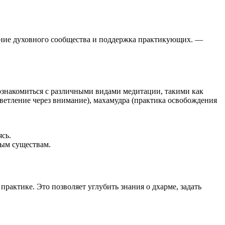
ние духовного сообщества и поддержка практикующих. —
знакомиться с различными видами медитации, такими как
светление через внимание), махамудра (практика освобождения
сь.
вым существам.
актике. Это позволяет углубить знания о дхарме, задать