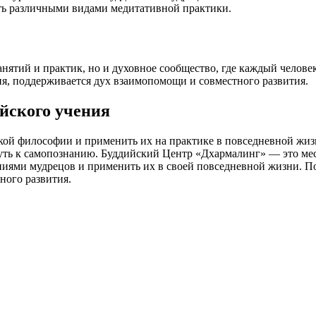
ть различными видами медитативной практики.
анятий и практик, но и духовное сообщество, где каждый челов
, поддерживается дух взаимопомощи и совместного развития.
йского учения
й философии и применить их на практике в повседневной жизн
путь к самопознанию. Буддийский Центр «Дхармалинг» — это мес
ями мудрецов и применить их в своей повседневной жизни. Посе
вного развития.