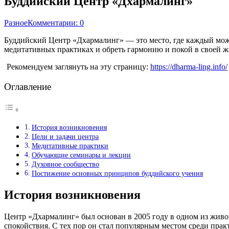
Буддийский Центр «Дхармалинг»
Разное
Комментарии: 0
Буддийский Центр «Дхармалинг» — это место, где каждый може
медитативных практиках и обреть гармонию и покой в своей ж
Рекомендуем заглянуть на эту страницу:
https://dharma-ling.info/
Оглавление
История возникновения
Цели и задачи центра
Медитативные практики
Обучающие семинары и лекции
Духовное сообщество
Постижение основных принципов буддийского учения
История возникновения
Центр «Дхармалинг» был основан в 2005 году в одном из живо
спокойствия. С тех пор он стал популярным местом среди пр