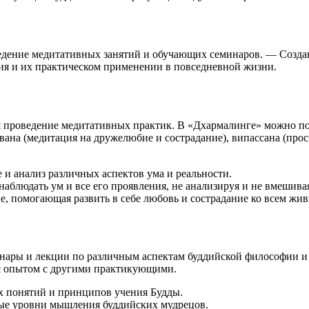
дение медитативных занятий и обучающих семинаров. — Созда
я и их практическом применении в повседневной жизни.
я проведение медитативных практик. В «Дхармалинге» можно по
авана (медитация на дружелюбие и сострадание), випассана (про
и анализ различных аспектов ума и реальности.
аблюдать ум и все его проявления, не анализируя и не вмешивая
, помогающая развить в себе любовь и сострадание ко всем жи
ары и лекции по различным аспектам буддийской философии и пр
ся опытом с другими практикующими.
х понятий и принципов учения Будды.
ые уровни мышления буддийских мудрецов.