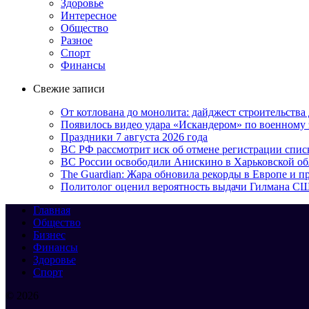
Здоровье
Интересное
Общество
Разное
Спорт
Финансы
Свежие записи
От котлована до монолита: дайджест строительств
Появилось видео удара «Искандером» по военном
Праздники 7 августа 2026 года
ВС РФ рассмотрит иск об отмене регистрации спис
ВС России освободили Анискино в Харьковской об
The Guardian: Жара обновила рекорды в Европе и 
Политолог оценил вероятность выдачи Гилмана С
Главная
Общество
Бизнес
Финансы
Здоровье
Спорт
© 2026