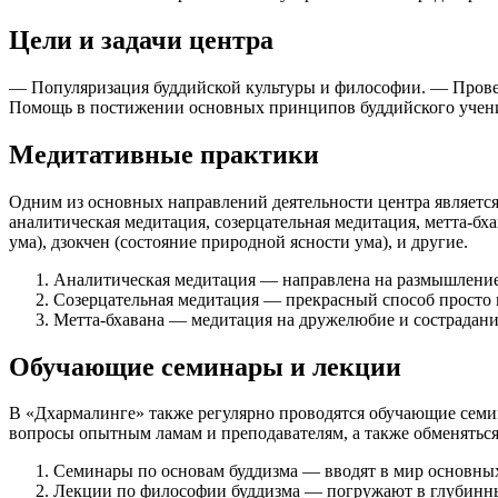
Цели и задачи центра
— Популяризация буддийской культуры и философии. — Прове
Помощь в постижении основных принципов буддийского учени
Медитативные практики
Одним из основных направлений деятельности центра являетс
аналитическая медитация, созерцательная медитация, метта-бх
ума), дзокчен (состояние природной ясности ума), и другие.
Аналитическая медитация — направлена на размышление 
Созерцательная медитация — прекрасный способ просто н
Метта-бхавана — медитация на дружелюбие и сострадание
Обучающие семинары и лекции
В «Дхармалинге» также регулярно проводятся обучающие семин
вопросы опытным ламам и преподавателям, а также обменять
Семинары по основам буддизма — вводят в мир основны
Лекции по философии буддизма — погружают в глубинн