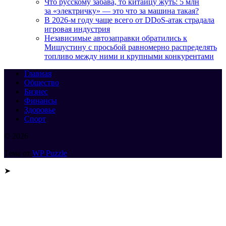
Что русскому забава, то китайцу жуть: 5 млн
за «электричку» — это что за машина такая?
В 2026-м году чаще всего от DDoS-атак страдала
игровая индустрия
Независимые автозаправки обратились к
Мишустину с просьбой равномерно распределять
топливо между ними и крупными конкурентами
Главная
Общество
Бизнес
Финансы
Здоровье
Спорт
© 2026
Тема от
WP Puzzle
➤