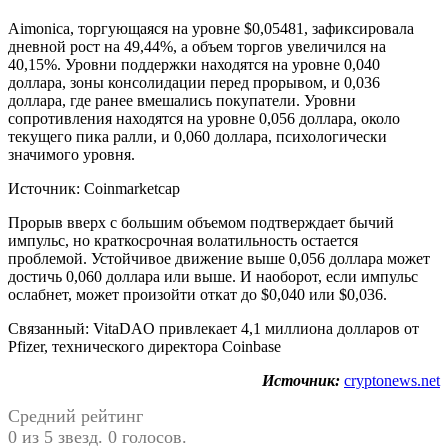
Aimonica, торгующаяся на уровне $0,05481, зафиксировала
дневной рост на 49,44%, а объем торгов увеличился на
40,15%. Уровни поддержки находятся на уровне 0,040
доллара, зоны консолидации перед прорывом, и 0,036
доллара, где ранее вмешались покупатели. Уровни
сопротивления находятся на уровне 0,056 доллара, около
текущего пика ралли, и 0,060 доллара, психологически
значимого уровня.
Источник: Coinmarketcap
Прорыв вверх с большим объемом подтверждает бычий
импульс, но краткосрочная волатильность остается
проблемой. Устойчивое движение выше 0,056 доллара может
достичь 0,060 доллара или выше. И наоборот, если импульс
ослабнет, может произойти откат до $0,040 или $0,036.
Связанный: VitaDAO привлекает 4,1 миллиона долларов от
Pfizer, технического директора Coinbase
Источник:
cryptonews.net
Средний рейтинг
0 из 5 звезд. 0 голосов.