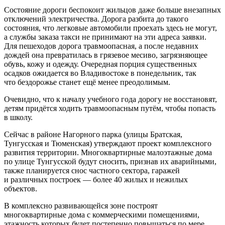
Состояние дороги беспокоит жильцов даже больше внезапных
отключений электричества. Дорога разбита до такого
состояния, что легковые автомобили проехать здесь не могут,
а службы заказа такси не принимают на эти адреса заявки.
Для пешеходов дорога травмоопасная, а после недавних
дождей она превратилась в грязевое месиво, загрязняющее
обувь, кожу и одежду. Очередная порция существенных
осадков ожидается во Владивостоке в понедельник, так
что бездорожье станет ещё менее преодолимым.
Очевидно, что к началу учебного года дорогу не восстановят,
детям придётся ходить травмоопасным путём, чтобы попасть
в школу.
Сейчас в районе Нагорного парка (улицы Братская,
Тунгусская и Тюменская) утверждают проект комплексного
развития территории. Многоквартирные малоэтажные дома
по улице Тунгусской будут сносить, признав их аварийными,
также планируется снос частного сектора, гаражей
и различных построек — более 40 жилых и нежилых
объектов.
В комплексно развивающейся зоне построят
многоквартирные дома с коммерческими помещениями,
этажность которых будет постепенно повышаться по мере