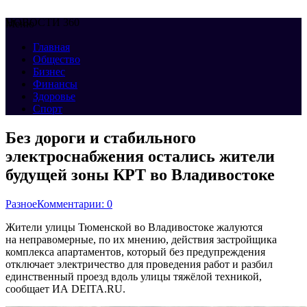
НОВОСТИ 360
Меню
Главная
Общество
Бизнес
Финансы
Здоровье
Спорт
Без дороги и стабильного
электроснабжения остались жители
будущей зоны КРТ во Владивостоке
Разное
Комментарии: 0
Жители улицы Тюменской во Владивостоке жалуются
на неправомерные, по их мнению, действия застройщика
комплекса апартаментов, который без предупреждения
отключает электричество для проведения работ и разбил
единственный проезд вдоль улицы тяжёлой техникой,
сообщает ИА DEITA.RU.