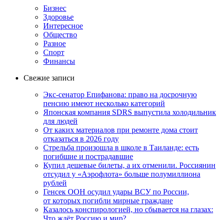
Бизнес
Здоровье
Интересное
Общество
Разное
Спорт
Финансы
Свежие записи
Экс-сенатор Епифанова: право на досрочную
пенсию имеют несколько категорий
Японская компания SDRS выпустила холодильник
для людей
От каких материалов при ремонте дома стоит
отказаться в 2026 году
Стрельба произошла в школе в Таиланде: есть
погибшие и пострадавшие
Купил дешевые билеты, а их отменили. Россиянин
отсудил у «Аэрофлота» больше полумиллиона
рублей
Генсек ООН осудил удары ВСУ по России,
от которых погибли мирные граждане
Казалось конспирологией, но сбывается на глазах:
Что ждёт Россию и мир?