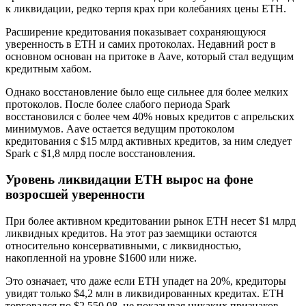
к ликвидации, редко терпя крах при колебаниях цены ETH.
Расширение кредитования показывает сохраняющуюся
уверенность в ETH и самих протоколах. Недавний рост в
основном основан на притоке в Aave, который стал ведущим
кредитным хабом.
Однако восстановление было еще сильнее для более мелких
протоколов. После более слабого периода Spark
восстановился с более чем 40% новых кредитов с апрельских
минимумов. Aave остается ведущим протоколом
кредитования с $15 млрд активных кредитов, за ним следует
Spark с $1,8 млрд после восстановления.
Уровень ликвидации ETH вырос на фоне
возросшей уверенности
При более активном кредитовании рынок ETH несет $1 млрд
ликвидных кредитов. На этот раз заемщики остаются
относительно консервативными, с ликвидностью,
накопленной на уровне $1600 или ниже.
Это означает, что даже если ETH упадет на 20%, кредиторы
увидят только $4,2 млн в ликвидированных кредитах. ETH
торговался по $2,550.08, не показывая никаких признаков