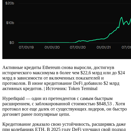
Активные кредиты Ethereum снова выросли, достигнув
исторического максимума в более чем $22,6 млрд или до $24
млрд в зависимости от включенных показателей и
протоколов. В июне кредитование DeFi добавило $2 млрд
активных кредитов. | Источник: Token Terminal
Hyperliquid — один из претендентов с самым быстрым
расширением, с заблокированной стоимостью $848,53 . Хотя
протокол все еще далек от существующих лидеров, он быстро
догоняет ранее популярные цепи.
Кредитование доказало свою устойчивость, расширяясь даже
при колебаниях ETH. В 2025 году DeFi улучшил свой подход