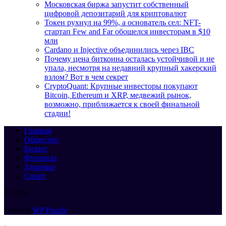
Московская биржа запустит собственный
цифровой депозитарий для криптовалют
Токен рухнул на 99%, а основатель сел: NFT-
стартап Few and Far обошелся инвесторам в $10
млн
Cardano и Injective объединились через IBC
Почему цена биткоина осталась устойчивой и не
упала, несмотря на недавний крупный хакерский
взлом? Вот в чем секрет
CryptoQuant: Крупные инвесторы покупают
Bitcoin, Ethereum и XRP, медвежий рынок,
возможно, приближается к своей финальной
стадии!
Главная
Общество
Бизнес
Финансы
Здоровье
Спорт
© 2026
Тема от
WP Puzzle