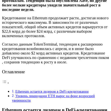
протоколам. Тенденция была обусловлена ​​Aave, но другие
более мелкие кредиторы увидели значительный рост в
последние недели.
Кредитование на Ethereum продолжает расти, достигая нового
исторического максимума. В зависимости от различных
показателей, общий объем активных кредитов варьируется от
$22,6 млрд до более $24 млрд, с различным выбором
включенных протоколов.
Согласно данным TokenTerminal, тенденция к расширению
кредитования возобновилась с апреля, и в июне было
добавлено около $2 млрд активных кредитов. Кредитование
DeFi улучшилось по сравнению с недавним трехлетним пиком
, сохранив тенденцию к росту в июле.
Оглавление
Ethereum остается лидером в DeFi-кредитовании
Уровень ликвидации ETH вырос на фоне возросшей
уверенности
Ethereum остается лидером в DeFi-кредитовании