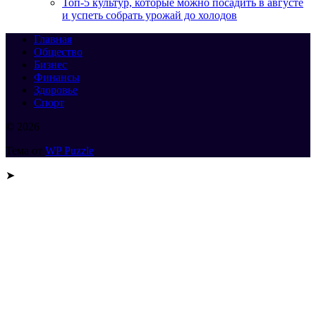
Топ-5 культур, которые можно посадить в августе
и успеть собрать урожай до холодов
Главная
Общество
Бизнес
Финансы
Здоровье
Спорт
© 2026
Тема от
WP Puzzle
➤