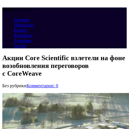
НОВОСТИ 360
Меню
Главная
Общество
Бизнес
Финансы
Здоровье
Спорт
Акции Core Scientific взлетели на фоне
возобновления переговоров
с CoreWeave
Без рубрики
Комментарии: 0