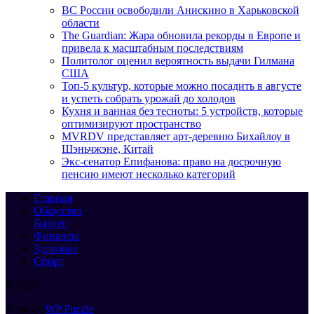
ВС России освободили Анискино в Харьковской
области
The Guardian: Жара обновила рекорды в Европе и
привела к масштабным последствиям
Политолог оценил вероятность выдачи Гилмана
США
Топ-5 культур, которые можно посадить в августе
и успеть собрать урожай до холодов
Кухня и ванная без тесноты: 5 устройств, которые
оптимизируют пространство
MVRDV представляет арт-деревню Бихайлоу в
Шэньчжэне, Китай
Экс-сенатор Епифанова: право на досрочную
пенсию имеют несколько категорий
Главная
Общество
Бизнес
Финансы
Здоровье
Спорт
© 2026
Тема от
WP Puzzle