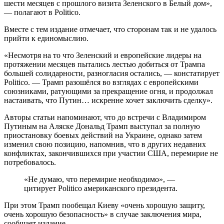
шести месяцев с прошлого визита Зеленского в Белый дом»,
— полагают в Politico.
Вместе с тем издание отмечает, что сторонам так и не удалось
прийти к единомыслию.
«Несмотря на то что Зеленский и европейские лидеры на
протяжении месяцев пытались лестью добиться от Трампа
большей солидарности, разногласия остались, — констатирует
Politico. — Трамп разошёлся во взглядах с европейскими
союзниками, ратующими за прекращение огня, и продолжал
настаивать, что Путин… искренне хочет заключить сделку».
Авторы статьи напоминают, что до встречи с Владимиром
Путиным на Аляске Дональд Трамп выступал за полную
приостановку боевых действий на Украине, однако затем
изменил свою позицию, напомнив, что в других недавних
конфликтах, закончившихся при участии США, перемирие не
потребовалось.
«Не думаю, что перемирие необходимо», —
цитирует Politico американского президента.
При этом Трамп пообещал Киеву «очень хорошую защиту,
очень хорошую безопасность» в случае заключения мира,
сообщает издание.