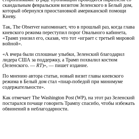
скандальным февральским визитом Зеленского в Белый дом,
который обернулся приостановкой американской помощи
Киеву.
Так, The Observer напоминает, что в прошлый раз, когда глава
киевского режима переступил порог Овального кабинета,
«Трамп унизил его, сказав, что тот «играет с третьей мировой
войной».
«А вчера были сплошные улыбки, Зеленский благодарил
лидера США за поддержку, а Трамп похвалил костюм
(Зеленского. —
RT
)», — пишет издание.
По мнению автора статьи, новый визит главы киевского
режима в Белый дом стал «пиар-победой при минимуме
содержательности».
Как отмечает The Washington Post (WP), на этот раз Зеленский
постарался почаще говорить Трампу спасибо, чтобы избежать
обвинений в неблагодарности.