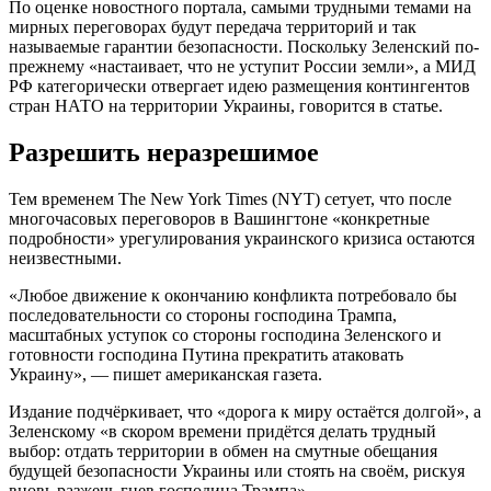
По оценке новостного портала, самыми трудными темами на
мирных переговорах будут передача территорий и так
называемые гарантии безопасности. Поскольку Зеленский по-
прежнему «настаивает, что не уступит России земли», а МИД
РФ категорически отвергает идею размещения контингентов
стран НАТО на территории Украины, говорится в статье.
Разрешить неразрешимое
Тем временем The New York Times (NYT) сетует, что после
многочасовых переговоров в Вашингтоне «конкретные
подробности» урегулирования украинского кризиса остаются
неизвестными.
«Любое движение к окончанию конфликта потребовало бы
последовательности со стороны господина Трампа,
масштабных уступок со стороны господина Зеленского и
готовности господина Путина прекратить атаковать
Украину», — пишет американская газета.
Издание подчёркивает, что «дорога к миру остаётся долгой», а
Зеленскому «в скором времени придётся делать трудный
выбор: отдать территории в обмен на смутные обещания
будущей безопасности Украины или стоять на своём, рискуя
вновь разжечь гнев господина Трампа».