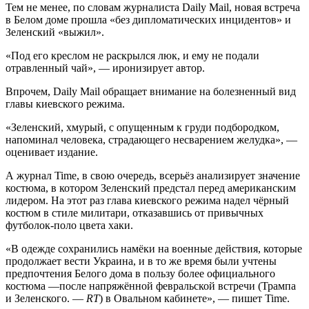
Тем не менее, по словам журналиста Daily Mail, новая встреча
в Белом доме прошла «без дипломатических инцидентов» и
Зеленский «выжил».
«Под его креслом не раскрылся люк, и ему не подали
отравленный чай», — иронизирует автор.
Впрочем, Daily Mail обращает внимание на болезненный вид
главы киевского режима.
«Зеленский, хмурый, с опущенным к груди подбородком,
напоминал человека, страдающего несварением желудка», —
оценивает издание.
А журнал Time, в свою очередь, всерьёз анализирует значение
костюма, в котором Зеленский предстал перед американским
лидером. На этот раз глава киевского режима надел чёрный
костюм в стиле милитари, отказавшись от привычных
футболок-поло цвета хаки.
«В одежде сохранились намёки на военные действия, которые
продолжает вести Украина, и в то же время были учтены
предпочтения Белого дома в пользу более официального
костюма —после напряжённой февральской встречи (Трампа
и Зеленского. —
RT
) в Овальном кабинете», — пишет Time.