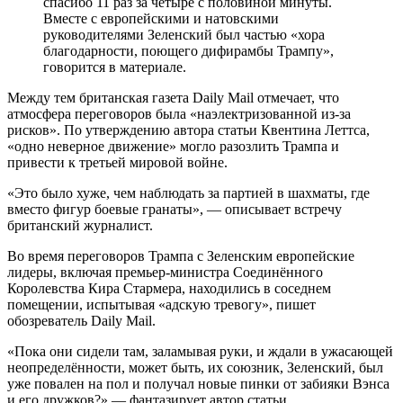
спасибо 11 раз за четыре с половиной минуты.
Вместе с европейскими и натовскими
руководителями Зеленский был частью «хора
благодарности, поющего дифирамбы Трампу»,
говорится в материале.
Между тем британская газета Daily Mail отмечает, что
атмосфера переговоров была «наэлектризованной из-за
рисков». По утверждению автора статьи Квентина Леттса,
«одно неверное движение» могло разозлить Трампа и
привести к третьей мировой войне.
«Это было хуже, чем наблюдать за партией в шахматы, где
вместо фигур боевые гранаты», — описывает встречу
британский журналист.
Во время переговоров Трампа с Зеленским европейские
лидеры, включая премьер-министра Соединённого
Королевства Кира Стармера, находились в соседнем
помещении, испытывая «адскую тревогу», пишет
обозреватель Daily Mail.
«Пока они сидели там, заламывая руки, и ждали в ужасающей
неопределённости, может быть, их союзник, Зеленский, был
уже повален на пол и получал новые пинки от забияки Вэнса
и его дружков?» — фантазирует автор статьи.