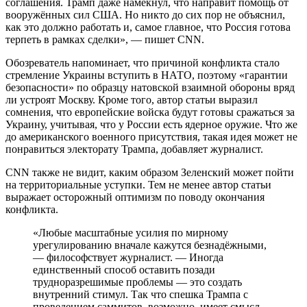
соглашения. Трамп даже намекнул, что направит помощь от
вооружённых сил США. Но никто до сих пор не объяснил,
как это должно работать и, самое главное, что Россия готова
терпеть в рамках сделки», — пишет CNN.
Обозреватель напоминает, что причиной конфликта стало
стремление Украины вступить в НАТО, поэтому «гарантии
безопасности» по образцу натовской взаимной обороны вряд
ли устроят Москву. Кроме того, автор статьи выразил
сомнения, что европейские войска будут готовы сражаться за
Украину, учитывая, что у России есть ядерное оружие. Что же
до американского военного присутствия, такая идея может не
понравиться электорату Трампа, добавляет журналист.
CNN также не видит, каким образом Зеленский может пойти
на территориальные уступки. Тем не менее автор статьи
выражает осторожный оптимизм по поводу окончания
конфликта.
«Любые масштабные усилия по мирному
урегулированию вначале кажутся безнадёжными,
— философствует журналист. — Иногда
единственный способ оставить позади
трудноразрешимые проблемы — это создать
внутренний стимул. Так что спешка Трампа с
проведением саммитов, возможно, имеет смысл.